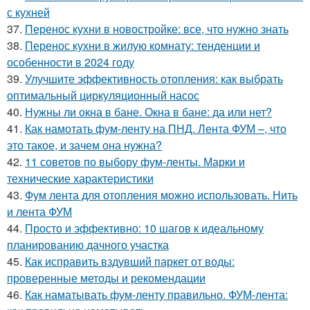
с кухней
37.
Перенос кухни в новостройке: все, что нужно знать
38.
Перенос кухни в жилую комнату: тенденции и
особенности в 2024 году
39.
Улучшите эффективность отопления: как выбрать
оптимальный циркуляционный насос
40.
Нужны ли окна в бане. Окна в бане: да или нет?
41.
Как намотать фум-ленту на ПНД. Лента ФУМ –, что
это такое, и зачем она нужна?
42.
11 советов по выбору фум-ленты. Марки и
технические характеристики
43.
Фум лента для отопления можно использовать. Нить
и лента ФУМ
44.
Просто и эффективно: 10 шагов к идеальному
планированию дачного участка
45.
Как исправить вздувший паркет от воды:
проверенные методы и рекомендации
46.
Как наматывать фум-ленту правильно. ФУМ-лента: