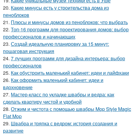
19.
Какие уникальные музеи техники есть в Уфе
20.
Какие минусы есть у строительства дома из
пеноблоков
21.
Плюсы и минусы домов из пеноблоков: что выбрать
22.
Топ-16 программ для проектирования домов: выбор
профессионалов и начинающих
23.
Создай идеальную планировку за 15 минут:
пошаговая инструкция
24.
7 лучших программ для дизайна интерьера: выбор
профессионалов
25.
Как обустроить маленький кабинет: идеи и лайфхаки
26.
Как оформить маленький кабинет: идеи и
вдохновение
27.
Мастер-класс по укладке швабры и ведра: как
сделать квартиру чистой и удобной
28.
Отжим и чистота с помощью швабры Mop Style Magic
Flat Mop
29.
Швабра и тряпка с ведром: история создания и
развитие