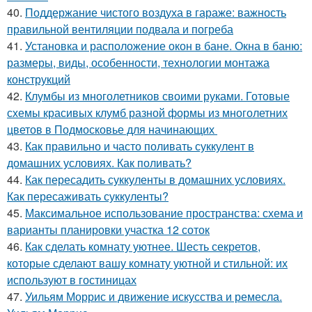
40.
Поддержание чистого воздуха в гараже: важность
правильной вентиляции подвала и погреба
41.
Установка и расположение окон в бане. Окна в баню:
размеры, виды, особенности, технологии монтажа
конструкций
42.
Клумбы из многолетников своими руками. Готовые
схемы красивых клумб разной формы из многолетних
цветов в Подмосковье для начинающих
43.
Как правильно и часто поливать суккулент в
домашних условиях. Как поливать?
44.
Как пересадить суккуленты в домашних условиях.
Как пересаживать суккуленты?
45.
Максимальное использование пространства: схема и
варианты планировки участка 12 соток
46.
Как сделать комнату уютнее. Шесть секретов,
которые сделают вашу комнату уютной и стильной: их
используют в гостиницах
47.
Уильям Моррис и движение искусства и ремесла.