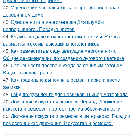
Нужно ли окно в парилке?
42.
Укрепление лаг: как избежать прогибания пола в
деревянном доме
43.
Однолетники и многолетники Для клумбы
непрерывного.. Посадка цветов
44.
Клумба на даче из многолетников схемы. Разные
варианты и схемы высадки многолетников
45.
Как разместить в саду цветущие многолетники.
Общие рекомендации по созданию лугового цветника
46.
Особенности посева и ухода за ленивым газоном.
Виды газонной травы
47.
Как правильно выполнить ремонт паркета после
заливки
48.
Гайд по фум-ленте для новичков. Выбор материала
49.
Движение искусств и ремесел Период. Движение
искусств и ремесел: протест против обезличенности
50.
Движение искусств и ремесел в интерьерах. Гильдии
ремесленников движения “Искусства и ремёсла”