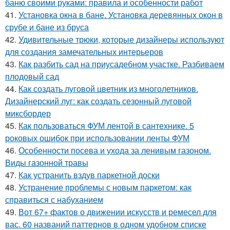
баню своими руками: правила и особенности работ
41.
Установка окна в бане. Установка деревянных окон в
срубе и бане из бруса
42.
Удивительные трюки, которые дизайнеры используют
для создания замечательных интерьеров
43.
Как разбить сад на приусадебном участке. Разбиваем
плодовый сад
44.
Как создать луговой цветник из многолетников.
Дизайнерский луг: как создать сезонный луговой
миксбордер
45.
Как пользоваться ФУМ лентой в сантехнике. 5
роковых ошибок при использовании ленты ФУМ
46.
Особенности посева и ухода за ленивым газоном.
Виды газонной травы
47.
Как устранить вздув паркетной доски
48.
Устранение проблемы с новым паркетом: как
справиться с набуханием
49.
Вот 67+ фактов о движении искусств и ремесел для
вас. 60 названий паттернов в одном удобном списке