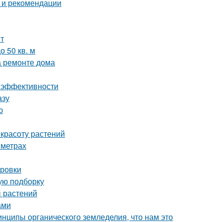
 и рекомендации
т
 50 кв. м
а ремонте дома
 и эффективности
азу
ю
 красоту растений
 метрах
ировки
вую подборку
ы растений
ами
инципы органического земледелия, что нам это