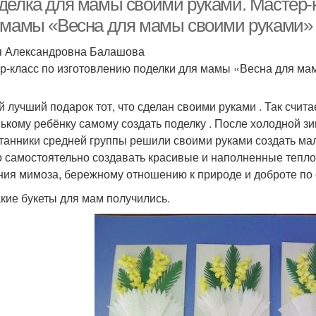
делка для мамы своими руками. Мастер-к
 мамы «Весна для мамы своими руками»
 Александровна Балашова
р-класс по изготовлению поделки для мамы «Весна для ма
 лучший подарок тот, что сделан своими руками . Так счита
ькому ребёнку самому создать поделку . После холодной з
танники средней группы решили своими руками создать мал
о самостоятельно создавать красивые и наполненные теплот
ния мимоза, бережному отношению к природе и доброте по
акие букеты для мам получились.