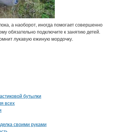
олока, а наоборот, иногда помогает совершенно
тому обязательно подключите к занятию детей.
апомнит лукавую ежиную мордочку.
ластиковой бутылки
ля всех
и
оделка своими руками
ость