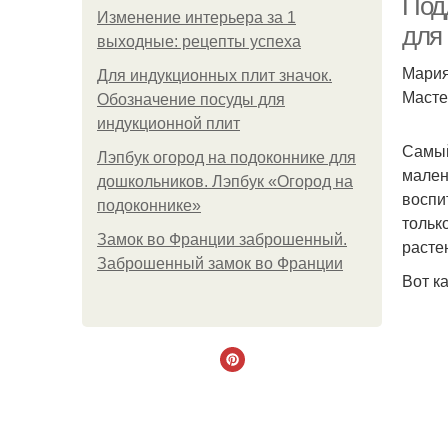
Под
Изменение интерьера за 1
для
выходные: рецепты успеха
Мария
Для индукционных плит значок.
Масте
Обозначение посуды для
индукционной плит
Самый
Лэпбук огород на подоконнике для
мален
дошкольников. Лэпбук «Огород на
воспи
подоконнике»
тольк
Замок во Франции заброшенный.
расте
Заброшенный замок во Франции
Вот к