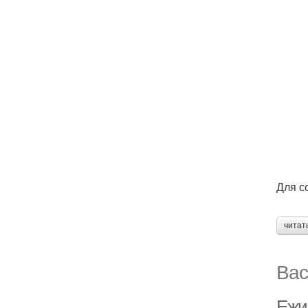
Для с
читат
Вас
Ежи