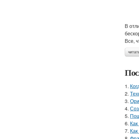
В отл
беско
Все, 
читат
Пос
1.
Ког
2.
Тех
3.
Ори
4.
Соз
5.
Пош
6.
Как
7.
Как
8.
Фра