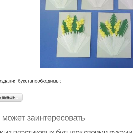
оздания букетанеобходимы:
ь дальше →
 может заинтересовать
к из пластиковых бутылок своими руками