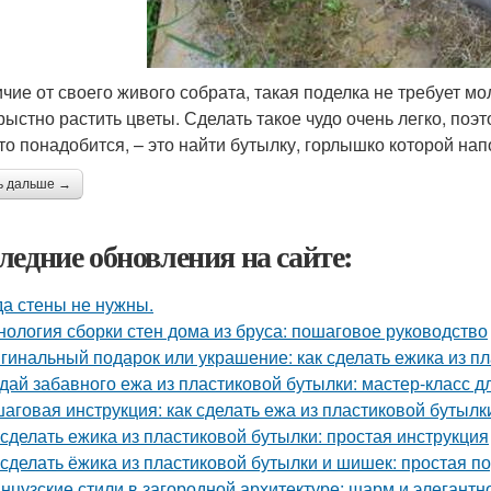
ичие от своего живого собрата, такая поделка не требует м
рыстно растить цветы. Сделать такое чудо очень легко, поэ
что понадобится, – это найти бутылку, горлышко которой н
ь дальше →
ледние обновления на сайте:
да стены не нужны.
нология сборки стен дома из бруса: пошаговое руководство
гинальный подарок или украшение: как сделать ежика из п
дай забавного ежа из пластиковой бутылки: мастер-класс д
аговая инструкция: как сделать ежа из пластиковой бутылк
 сделать ежика из пластиковой бутылки: простая инструкция
 сделать ёжика из пластиковой бутылки и шишек: простая п
нцузские стили в загородной архитектуре: шарм и элегантн