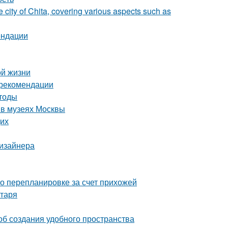
e city of Chita, covering various aspects such as
ендации
ой жизни
и рекомендации
етоды
 в музеях Москвы
щих
дизайнера
о перепланировке за счет прихожей
нтаря
об создания удобного пространства