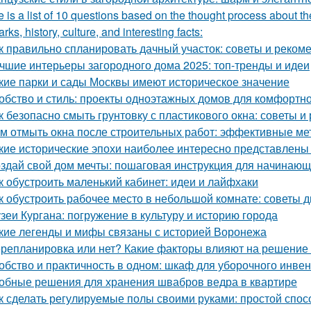
 is a list of 10 questions based on the thought process about th
rks, history, culture, and interesting facts:
к правильно спланировать дачный участок: советы и реком
чшие интерьеры загородного дома 2025: топ-тренды и идеи
кие парки и сады Москвы имеют историческое значение
обство и стиль: проекты одноэтажных домов для комфортн
к безопасно смыть грунтовку с пластикового окна: советы 
м отмыть окна после строительных работ: эффективные м
кие исторические эпохи наиболее интересно представлены
здай свой дом мечты: пошаговая инструкция для начинаю
к обустроить маленький кабинет: идеи и лайфхаки
к обустроить рабочее место в небольшой комнате: советы 
зеи Кургана: погружение в культуру и историю города
кие легенды и мифы связаны с историей Воронежа
репланировка или нет? Какие факторы влияют на решение 
обство и практичность в одном: шкаф для уборочного инве
обные решения для хранения швабров ведра в квартире
к сделать регулируемые полы своими руками: простой спос