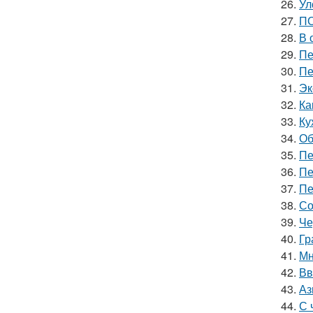
26.
Ул
27.
ПО
28.
В 
29.
Пе
30.
Пе
31.
Эк
32.
Ка
33.
Ку
34.
Об
35.
Пе
36.
Пе
37.
Пе
38.
Со
39.
Че
40.
Гр
41.
Мн
42.
Вв
43.
Аз
44.
С 