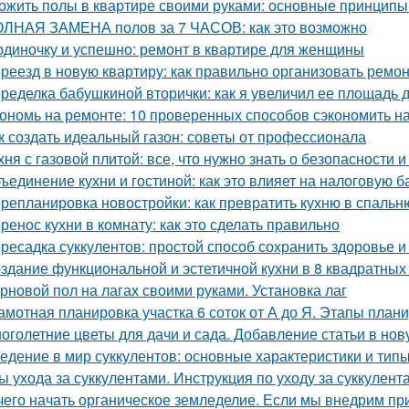
ожить полы в квартире своими руками: основные принципы
ЛНАЯ ЗАМЕНА полов за 7 ЧАСОВ: как это возможно
одиночку и успешно: ремонт в квартире для женщины
реезд в новую квартиру: как правильно организовать ремон
ределка бабушкиной вторички: как я увеличил ее площадь до
ономь на ремонте: 10 проверенных способов сэкономить н
к создать идеальный газон: советы от профессионала
хня с газовой плитой: все, что нужно знать о безопасности
ъединение кухни и гостиной: как это влияет на налоговую б
репланировка новостройки: как превратить кухню в спальн
ренос кухни в комнату: как это сделать правильно
ресадка суккулентов: простой способ сохранить здоровье и
здание функциональной и эстетичной кухни в 8 квадратных
рновой пол на лагах своими руками. Установка лаг
амотная планировка участка 6 соток от А до Я. Этапы план
оголетние цветы для дачи и сада. Добавление статьи в но
едение в мир суккулентов: основные характеристики и тип
ы ухода за суккулентами. Инструкция по уходу за суккулент
чего начать органическое земледелие. Если мы внедрим пр