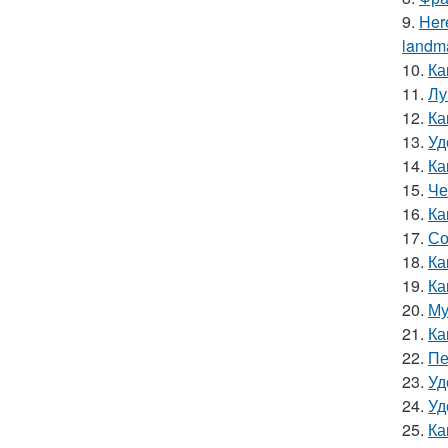
9.
Here
landma
10.
Ка
11.
Лу
12.
Ка
13.
Уд
14.
Ка
15.
Че
16.
Ка
17.
Со
18.
Ка
19.
Ка
20.
Му
21.
Ка
22.
Пе
23.
Уд
24.
Уд
25.
Ка