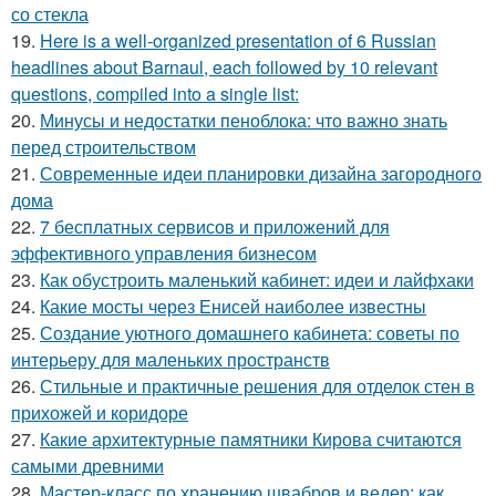
со стекла
19.
Here is a well-organized presentation of 6 Russian
headlines about Barnaul, each followed by 10 relevant
questions, compiled into a single list:
20.
Минусы и недостатки пеноблока: что важно знать
перед строительством
21.
Современные идеи планировки дизайна загородного
дома
22.
7 бесплатных сервисов и приложений для
эффективного управления бизнесом
23.
Как обустроить маленький кабинет: идеи и лайфхаки
24.
Какие мосты через Енисей наиболее известны
25.
Создание уютного домашнего кабинета: советы по
интерьеру для маленьких пространств
26.
Стильные и практичные решения для отделок стен в
прихожей и коридоре
27.
Какие архитектурные памятники Кирова считаются
самыми древними
28.
Мастер-класс по хранению швабров и ведер: как