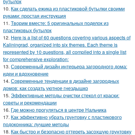
бутылок
10.
Как сделать ежика из пластиковой бутылки своими
руками: простая инструкция
11.
Творим вместе: 5 оригинальных поделок из
пластиковых бутылок
12.
Here is a list of 60 questions covering various aspects of
Kaliningrad, organized into six themes. Each theme is
represented by 10 questions, all compiled into a single list
for comprehensive exploration:
13.
Современный дизайн интерьера загородного дома:
идеи и вдохновение
14.
Современные тенденции в дизайне загородных
домов: как создать уютное гнездышко
15.
Эффективные методы очистки стекол от краски:
советы и рекомендации
16.
Где можно прогуляться в центре Нальчика
17.
Как эффективно убрать грунтовку с пластикового
подоконника: лучшие методы
18.
Как быстро и безопасно оттереть засохшую грунтовку