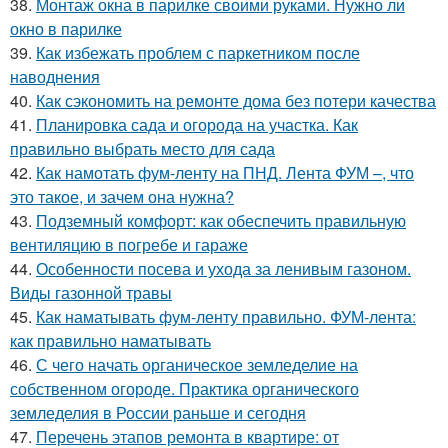
38.
Монтаж окна в парилке своими руками. Нужно ли
окно в парилке
39.
Как избежать проблем с паркетником после
наводнения
40.
Как сэкономить на ремонте дома без потери качества
41.
Планировка сада и огорода на участка. Как
правильно выбрать место для сада
42.
Как намотать фум-ленту на ПНД. Лента ФУМ –, что
это такое, и зачем она нужна?
43.
Подземный комфорт: как обеспечить правильную
вентиляцию в погребе и гараже
44.
Особенности посева и ухода за ленивым газоном.
Виды газонной травы
45.
Как наматывать фум-ленту правильно. ФУМ-лента:
как правильно наматывать
46.
С чего начать органическое земледелие на
собственном огороде. Практика органического
земледелия в России раньше и сегодня
47.
Перечень этапов ремонта в квартире: от