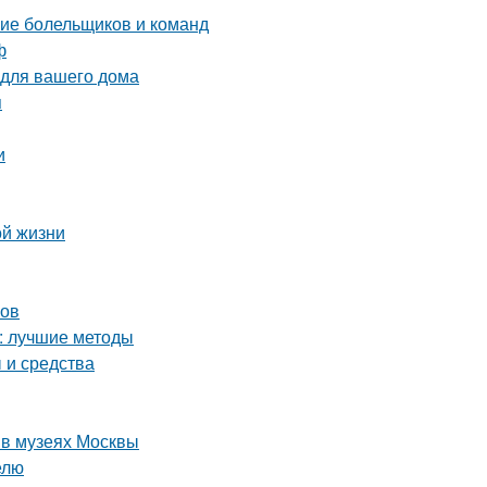
ние болельщиков и команд
ф
 для вашего дома
я
и
ой жизни
ков
а: лучшие методы
 и средства
 в музеях Москвы
елю