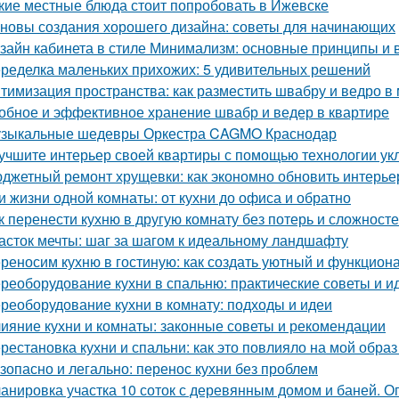
кие местные блюда стоит попробовать в Ижевске
новы создания хорошего дизайна: советы для начинающих
зайн кабинета в стиле Минимализм: основные принципы и
ределка маленьких прихожих: 5 удивительных решений
тимизация пространства: как разместить швабру и ведро в
обное и эффективное хранение швабр и ведер в квартире
зыкальные шедевры Оркестра CAGMO Краснодар
учшите интерьер своей квартиры с помощью технологии ук
джетный ремонт хрущевки: как экономно обновить интерье
и жизни одной комнаты: от кухни до офиса и обратно
к перенести кухню в другую комнату без потерь и сложност
асток мечты: шаг за шагом к идеальному ландшафту
реносим кухню в гостиную: как создать уютный и функцион
реоборудование кухни в спальню: практические советы и и
реоборудование кухни в комнату: подходы и идеи
ияние кухни и комнаты: законные советы и рекомендации
рестановка кухни и спальни: как это повлияло на мой образ
зопасно и легально: перенос кухни без проблем
анировка участка 10 соток с деревянным домом и баней. 