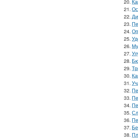
20.
Ка
21.
Ос
22.
Ди
23.
Пе
24.
Оп
25.
Уд
26.
Му
27.
Ул
28.
Бю
29.
Тр
30.
Ка
31.
Уч
32.
Пе
33.
Пе
34.
Пе
35.
Сл
36.
Пе
37.
Бе
38.
Пл