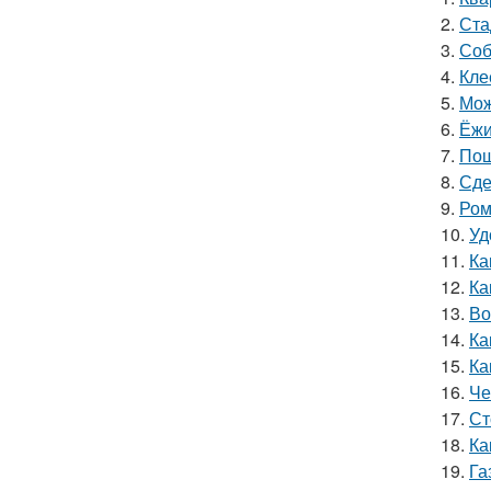
2.
Ста
3.
Соб
4.
Кле
5.
Мож
6.
Ёжи
7.
Пош
8.
Сде
9.
Ром
10.
Уд
11.
Ка
12.
Ка
13.
Во
14.
Ка
15.
Ка
16.
Че
17.
Ст
18.
Ка
19.
Га