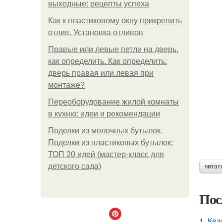
выходные: рецепты успеха
Как к пластиковому окну прикрепить
отлив. Установка отливов
Правые или левые петли на дверь,
как определить. Как определить:
дверь правая или левая при
монтаже?
Переоборудование жилой комнаты
в кухню: идеи и рекомендации
Поделки из молочных бутылок.
Поделки из пластиковых бутылок:
ТОП 20 идей (мастер-класс для
детского сада)
читат
Пос
1.
Ква