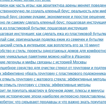
дион как часть игры: как архитектура арены меняет поведе
ственноручно ли создать клееный брус: реальность или ми
еный брус своими руками: экономичное и простое решение
но ли самому сделать клееный брус: пошаговая инструкци
к из пластиковой бутылки: пошаговая инструкция
аговая инструкция: как сделать ежа из пластиковой бутылк
лай сам: оригинальная поделка ежик из семечек и бутылки
анский стиль в интерьере: как воплотить его за 10 минут
обство и стиль: проекты одноэтажных домов для комфортн
кие уникальные памятники можно найти в Иваново
кие легенды и мифы связаны с историей Москвы
лшебное средство для очистки стекол от грунтовки и подте
к эффективно убрать грунтовку с пластикового подоконник
к отмыть грунтовку с матового стекла: эффективные методы
м отмыть грунтовку с стекла: эффективные методы
оит ли покупать квартиру в блочном доме: плюсы и минусы
кие исторические эпохи наиболее интересно представлены
зобетон: что скрывают продавцы и что важно знать покупат