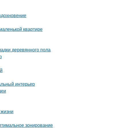
 вдохновение
 маленькой квартире
ладки деревянного пола
р
ей
альный интерьер
деи
 жизни
Оптимальное зонирование