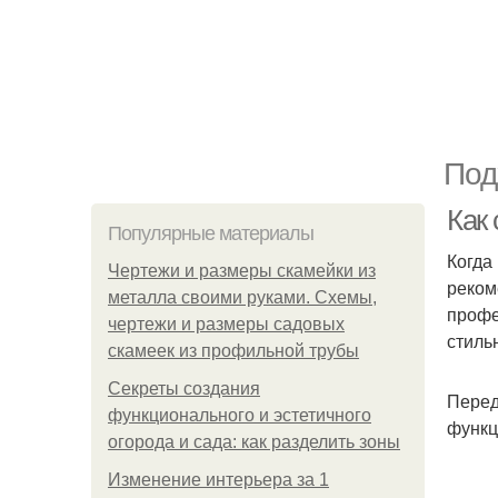
Под
Как
Популярные материалы
Когда
Чертежи и размеры скамейки из
реком
металла своими руками. Схемы,
профе
чертежи и размеры садовых
стиль
скамеек из профильной трубы
Секреты создания
Перед
функционального и эстетичного
функц
огорода и сада: как разделить зоны
Изменение интерьера за 1