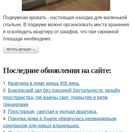
Подиумная кровать - настоящая находка для маленькой
спальни. В подиуме можно организовать места хранения
и освободить квартиру от шкафов, что при скромной
площади необходимо.
читать дальше →
Последние обновления на сайте:
1.
Квартира в доме конца XIX века.
2.
Боксёрский зал без показной брутальности: дизайн
пространства, где важны свет, покрытие и ритм
тренировки
3.
Просторная, светлая и уютная квартира.
4.
Покупка дома в Анапе обернулась неожиданным
сюрпризом для новых владельцев.