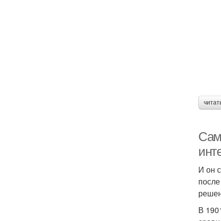
читат
Сам
инт
И он 
после
решен
В 190