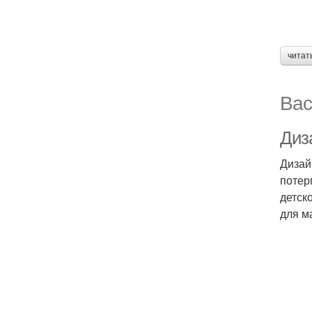
читат
Вас
Диз
Дизай
потер
детск
для м