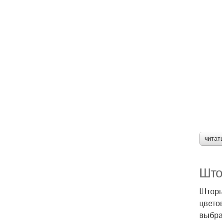
читат
Што
Шторы
цвето
выбра