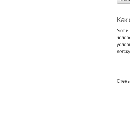
Как 
Уют и
челов
услов
детск
Стены