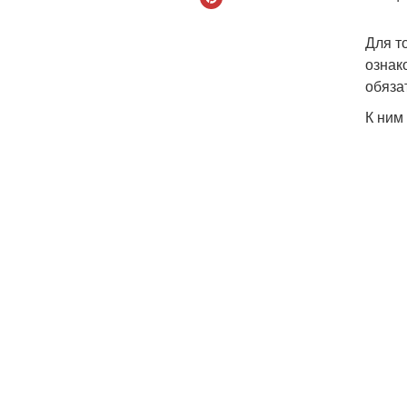
Для т
ознак
обяза
К ним