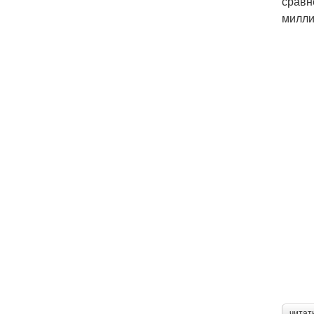
сравн
милли
читат