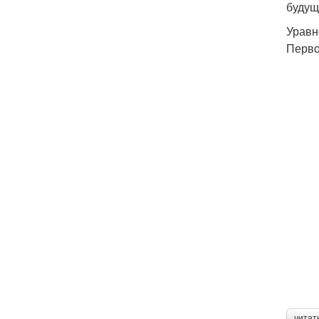
будущ
Уравн
Перво
читат