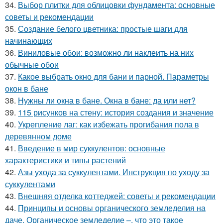
34.
Выбор плитки для облицовки фундамента: основные
советы и рекомендации
35.
Создание белого цветника: простые шаги для
начинающих
36.
Виниловые обои: возможно ли наклеить на них
обычные обои
37.
Какое выбрать окно для бани и парной. Параметры
окон в бане
38.
Нужны ли окна в бане. Окна в бане: да или нет?
39.
115 рисунков на стену: история создания и значение
40.
Укрепление лаг: как избежать прогибания пола в
деревянном доме
41.
Введение в мир суккулентов: основные
характеристики и типы растений
42.
Азы ухода за суккулентами. Инструкция по уходу за
суккулентами
43.
Внешняя отделка коттеджей: советы и рекомендации
44.
Принципы и основы органического земледелия на
даче. Органическое земледелие –, что это такое