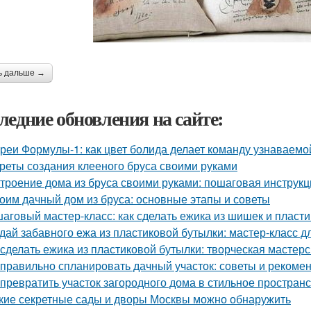
ь дальше →
ледние обновления на сайте:
реи Формулы-1: как цвет болида делает команду узнаваемой
реты создания клееного бруса своими руками
троение дома из бруса своими руками: пошаговая инструк
оим дачный дом из бруса: основные этапы и советы
аговый мастер-класс: как сделать ежика из шишек и пласт
дай забавного ежа из пластиковой бутылки: мастер-класс д
 сделать ежика из пластиковой бутылки: творческая мастер
 правильно спланировать дачный участок: советы и рекоме
 превратить участок загородного дома в стильное пространс
кие секретные сады и дворы Москвы можно обнаружить