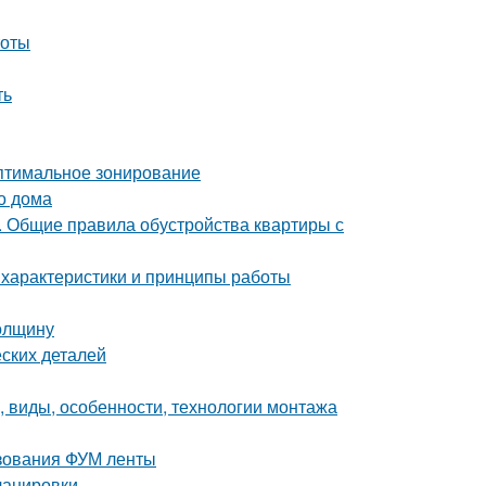
тоты
ть
Оптимальное зонирование
о дома
е. Общие правила обустройства квартиры с
 характеристики и принципы работы
толщину
ских деталей
, виды, особенности, технологии монтажа
ьзования ФУМ ленты
ланировки