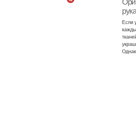
Ори
рук
Если 
кажды
ткане
украш
Однак