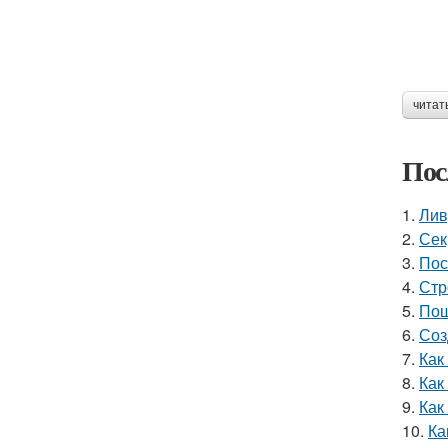
читат
Пос
1.
Лив
2.
Сек
3.
Пос
4.
Стр
5.
Пош
6.
Соз
7.
Как
8.
Как
9.
Как
10.
Ка