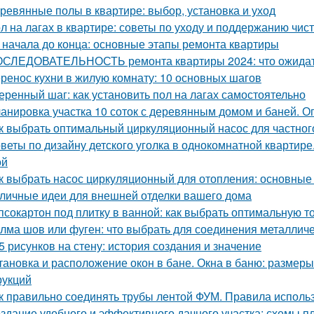
ревянные полы в квартире: выбор, установка и уход
л на лагах в квартире: советы по уходу и поддержанию чис
 начала до конца: основные этапы ремонта квартиры
СЛЕДОВАТЕЛЬНОСТЬ ремонта квартиры 2024: что ожида
ренос кухни в жилую комнату: 10 основных шагов
еренный шаг: как установить пол на лагах самостоятельно
анировка участка 10 соток с деревянным домом и баней. 
к выбрать оптимальный циркуляционный насос для частног
веты по дизайну детского уголка в однокомнатной квартир
ой
к выбрать насос циркуляционный для отопления: основные
личные идеи для внешней отделки вашего дома
псокартон под плитку в ванной: как выбрать оптимальную 
лма шов или фуген: что выбрать для соединения металличе
5 рисунков на стену: история создания и значение
тановка и расположение окон в бане. Окна в баню: размеры
рукций
к правильно соединять трубы лентой ФУМ. Правила испол
здание удобного и эффективного дачного участка: схемы п