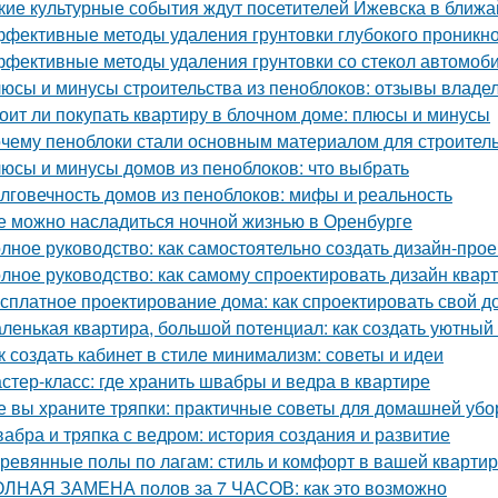
кие культурные события ждут посетителей Ижевска в ближ
фективные методы удаления грунтовки глубокого проникно
фективные методы удаления грунтовки со стекол автомоб
юсы и минусы строительства из пеноблоков: отзывы владе
оит ли покупать квартиру в блочном доме: плюсы и минусы
чему пеноблоки стали основным материалом для строител
юсы и минусы домов из пеноблоков: что выбрать
лговечность домов из пеноблоков: мифы и реальность
е можно насладиться ночной жизнью в Оренбурге
лное руководство: как самостоятельно создать дизайн-прое
лное руководство: как самому спроектировать дизайн квар
сплатное проектирование дома: как спроектировать свой д
ленькая квартира, большой потенциал: как создать уютный
к создать кабинет в стиле минимализм: советы и идеи
стер-класс: где хранить швабры и ведра в квартире
е вы храните тряпки: практичные советы для домашней убо
абра и тряпка с ведром: история создания и развитие
ревянные полы по лагам: стиль и комфорт в вашей кварти
ЛНАЯ ЗАМЕНА полов за 7 ЧАСОВ: как это возможно