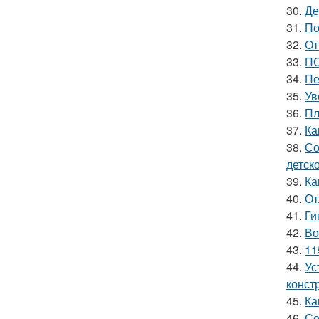
30.
Де
31.
По
32.
От
33.
ПО
34.
Пе
35.
Ув
36.
Пл
37.
Ка
38.
Со
детск
39.
Ка
40.
От
41.
Ги
42.
Во
43.
11
44.
Ус
конст
45.
Ка
46.
Со