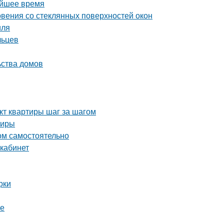
айшее время
вения со стеклянных поверхностей окон
иля
льцев
ьства домов
кт квартиры шаг за шагом
тиры
ом самостоятельно
 кабинет
рки
ре