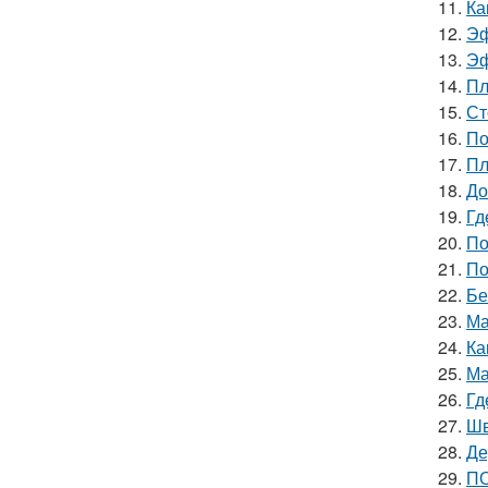
11.
Ка
12.
Эф
13.
Эф
14.
Пл
15.
Ст
16.
По
17.
Пл
18.
До
19.
Гд
20.
По
21.
По
22.
Бе
23.
Ма
24.
Ка
25.
Ма
26.
Гд
27.
Шв
28.
Де
29.
ПО