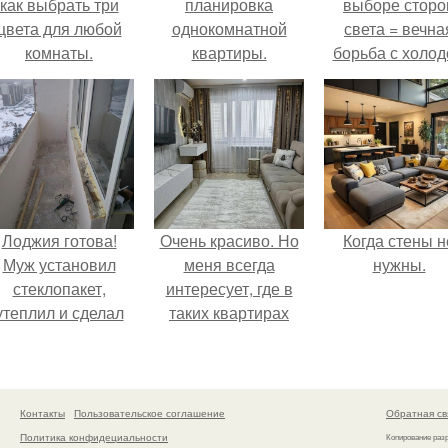
как выбрать три
планировка
выборе сторо
цвета для любой
однокомнатной
света = вечна
комнаты.
квартиры.
борьба с холо
или светом.
Лоджия готова!
Очень красиво. Но
Когда стены н
Муж установил
меня всегда
нужны.
стеклопакет,
интересует, где в
утеплил и сделал
таких квартирах
теплый пол для
хранится куча
комфорта.
барахла.
Контакты
Пользовательское соглашение
Обратная св
Политика конфидециальности
Копирование раз