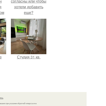
н
согласны или чтобы
я
хотели добавить
дом
еще?
е
Студия 31 кв.
язь
решено при указании обратной гиперссылки.