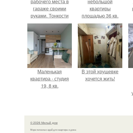
рабочего места в
небольшой
гараже своими
квартиры
руками. Тонкости
площадью 36 кв.
обустройства
гаража
Маленькая
В этой хрущевке
квартира - студия
хочется жить!
19, 8 кв.
© 2026 Милый дом
Море полезных идей для квартиры и дома