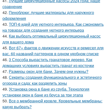
41.
Лучшие циркуляционные насосы 2024 года: наше
сравнение
42.
Пеноблоки: лучшие материалы для наружного
оформления
43.
ТОП-6 идей для уютного интерьера. Как сэкономить
на товарах для создания уютного интерьера
44.
Как выбрать оптимальный циркуляционный насос
для вашего дома
45.
Вот 67+ фактов о движении искусств и ремесел для
вас. 60 названий паттернов в одном удобном списке
46.
3 Способа вырастить гранатовое дерево. Как
домашних условиях вырастить гранат из косточки
47.
Размеры окон для бани. Зачем они нужны?
48.
Секреты создания функционального и эстетичного
огорода и сада: как разделить зоны
49.
Установка окна в бане из сруба. Технология
установки окон в бане из бруса за три этапа
50.
Все о мембранной кровле. Кровельные мембраны:
какую выбрать?