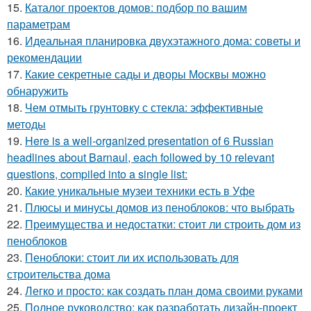
15.
Каталог проектов домов: подбор по вашим
параметрам
16.
Идеальная планировка двухэтажного дома: советы и
рекомендации
17.
Какие секретные сады и дворы Москвы можно
обнаружить
18.
Чем отмыть грунтовку с стекла: эффективные
методы
19.
Here is a well-organized presentation of 6 Russian
headlines about Barnaul, each followed by 10 relevant
questions, compiled into a single list:
20.
Какие уникальные музеи техники есть в Уфе
21.
Плюсы и минусы домов из пеноблоков: что выбрать
22.
Преимущества и недостатки: стоит ли строить дом из
пеноблоков
23.
Пеноблоки: стоит ли их использовать для
строительства дома
24.
Легко и просто: как создать план дома своими руками
25.
Полное руководство: как разработать дизайн-проект