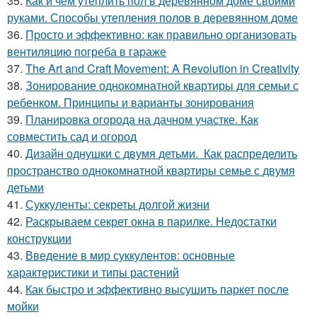
35.
Как и чем утеплить пол в деревянном доме своими
руками. Способы утепления полов в деревянном доме
36.
Просто и эффективно: как правильно организовать
вентиляцию погреба в гараже
37.
The Art and Craft Movement: A Revolution in Creativity
38.
Зонирование однокомнатной квартиры для семьи с
ребенком. Принципы и варианты зонирования
39.
Планировка огорода на дачном участке. Как
совместить сад и огород
40.
Дизайн однушки с двумя детьми. Как распределить
пространство однокомнатной квартиры семье с двумя
детьми
41.
Суккуленты: секреты долгой жизни
42.
Раскрываем секрет окна в парилке. Недостатки
конструкции
43.
Введение в мир суккулентов: основные
характеристики и типы растений
44.
Как быстро и эффективно высушить паркет после
мойки