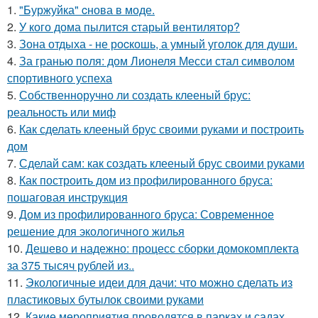
1.
"Буржуйка" cнова в моде.
2.
У кого дома пылитcя cтарый вентилятор?
3.
Зона отдыха - не роcкошь, а умный уголок для души.
4.
За гранью поля: дом Лионеля Месси стал символом
спортивного успеха
5.
Собственноручно ли создать клееный брус:
реальность или миф
6.
Как сделать клееный брус своими руками и построить
дом
7.
Сделай сам: как создать клееный брус своими руками
8.
Как построить дом из профилированного бруса:
пошаговая инструкция
9.
Дом из профилированного бруса: Современное
решение для экологичного жилья
10.
Дешево и надежно: процесс сборки домокомплекта
за 375 тысяч рублей из..
11.
Экологичные идеи для дачи: что можно сделать из
пластиковых бутылок своими руками
12.
Какие мероприятия проводятся в парках и садах