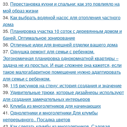
33.
Перестановка кухни и спальни: как это повлияло на
мой образ жизни
34.
Как выбрать водяной насос для отопления частного
дома
35.
Планировка участка 10 соток с деревянным домом и
баней. Оптимальное зонирование
36.
Отличные идеи для внешней отделки вашего дома
37.
Однушка ремонт для семьи с ребенком.
Эргономичная планировка однокомнатной квартиры –
задача не из простых. И еще сложнее она кажется, если
такое малогабаритное помещение нужно адаптировать
для семьи с ребенком.
38.
115 рисунков на стену: история создания и значение
39.
Удивительные трюки, которые дизайнеры используют
для создания замечательных интерьеров
40.
Клумба из многолетников для начинающих
41.
Однолетники и многолетники Для клумбы
непрерывного.. Посадка цветов
42.
Как сделать клумбу из многолетников. Садовая