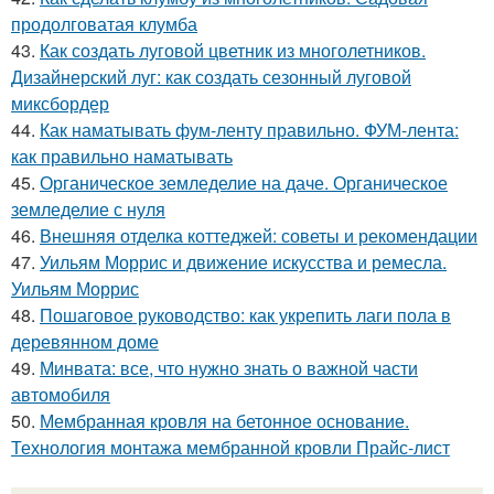
продолговатая клумба
43.
Как создать луговой цветник из многолетников.
Дизайнерский луг: как создать сезонный луговой
миксбордер
44.
Как наматывать фум-ленту правильно. ФУМ-лента:
как правильно наматывать
45.
Органическое земледелие на даче. Органическое
земледелие с нуля
46.
Внешняя отделка коттеджей: советы и рекомендации
47.
Уильям Моррис и движение искусства и ремесла.
Уильям Моррис
48.
Пошаговое руководство: как укрепить лаги пола в
деревянном доме
49.
Минвата: все, что нужно знать о важной части
автомобиля
50.
Мембранная кровля на бетонное основание.
Технология монтажа мембранной кровли Прайс-лист