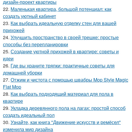
дизайн-проект квартиры
22.
Маленькая квартира, большой потенциал: как
создать уютный кабинет
23.
Как выбрать идеальную отделку стен для вашей
прихожей
24.
Улучшить пространство в своей трешке: простые
способы без перепланировки
25.
Создание уютной прихожей в квартире: советы и
идеи
26.
Где вы храните тряпки: практичные советы для
домашней уборки
27.
Отжим и чистота с помощью швабры Mop Style Magic
Flat Mop
28.
Как выбрать подходящий материал для пола в
квартире
29.
Укладка деревянного пола на лагах: простой способ
создать идеальный пол
30.
Узнайте, как книга "Движение искусств и ремёсел"
изменила мир дизайна