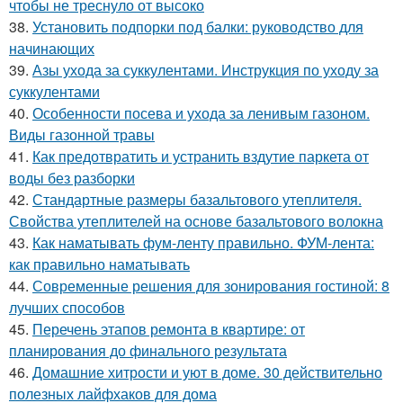
чтобы не треснуло от высоко
38.
Установить подпорки под балки: руководство для
начинающих
39.
Азы ухода за суккулентами. Инструкция по уходу за
суккулентами
40.
Особенности посева и ухода за ленивым газоном.
Виды газонной травы
41.
Как предотвратить и устранить вздутие паркета от
воды без разборки
42.
Стандартные размеры базальтового утеплителя.
Свойства утеплителей на основе базальтового волокна
43.
Как наматывать фум-ленту правильно. ФУМ-лента:
как правильно наматывать
44.
Современные решения для зонирования гостиной: 8
лучших способов
45.
Перечень этапов ремонта в квартире: от
планирования до финального результата
46.
Домашние хитрости и уют в доме. 30 действительно
полезных лайфхаков для дома