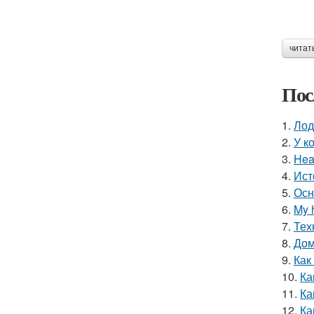
читат
Пос
1.
Лод
2.
У к
3.
Hea
4.
Ист
5.
Осн
6.
My 
7.
Тех
8.
Дом
9.
Как
10.
Ка
11.
Ка
12.
Ка