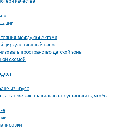
потери качества
ьно
ндации
сстояния между объектами
ый циркуляционный насос
низовать пространство детской зоны
ьной схемой
юджет
бане из бруса
, а так же как правильно его установить, чтобы
лке
ами
ланировки