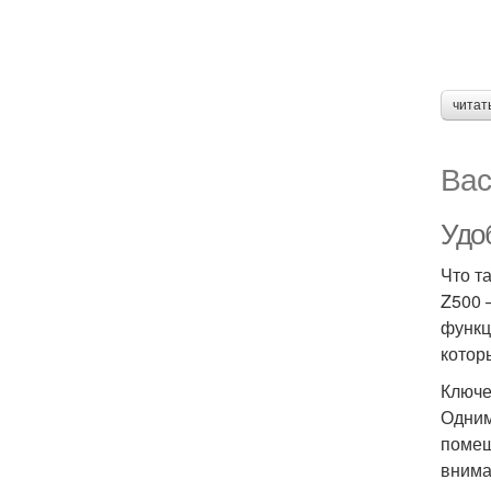
читат
Вас
Удо
Что т
Z500 
функц
котор
Ключе
Одним
помещ
внима