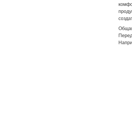
комфо
проду
созда
Общая
Перед
Напри