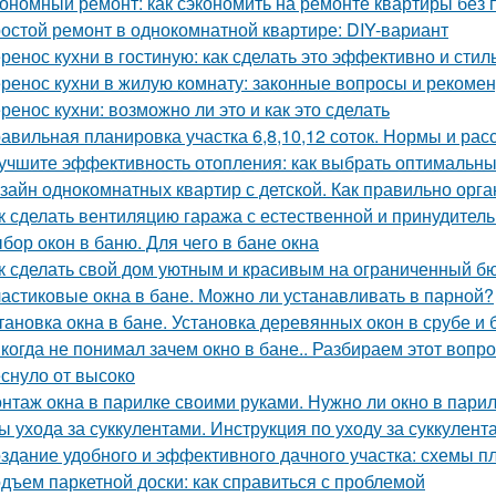
ономный ремонт: как сэкономить на ремонте квартиры без 
остой ремонт в однокомнатной квартире: DIY-вариант
ренос кухни в гостиную: как сделать это эффективно и стил
ренос кухни в жилую комнату: законные вопросы и рекоме
ренос кухни: возможно ли это и как это сделать
авильная планировка участка 6,8,10,12 соток. Нормы и ра
учшите эффективность отопления: как выбрать оптимальн
зайн однокомнатных квартир с детской. Как правильно орга
к сделать вентиляцию гаража с естественной и принудител
бор окон в баню. Для чего в бане окна
к сделать свой дом уютным и красивым на ограниченный б
астиковые окна в бане. Можно ли устанавливать в парной?
тановка окна в бане. Установка деревянных окон в срубе и 
когда не понимал зачем окно в бане.. Разбираем этот вопрос
еснуло от высоко
нтаж окна в парилке своими руками. Нужно ли окно в пари
ы ухода за суккулентами. Инструкция по уходу за суккулент
здание удобного и эффективного дачного участка: схемы п
дъем паркетной доски: как справиться с проблемой