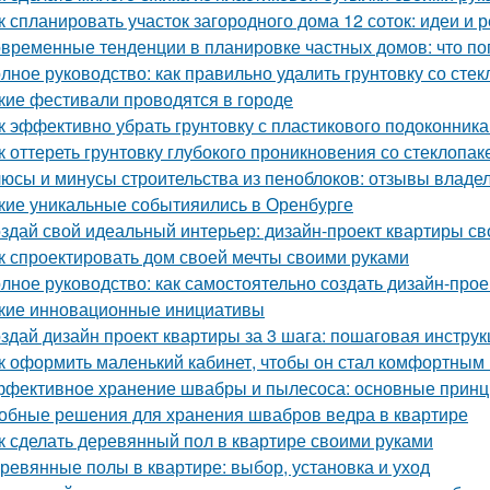
к спланировать участок загородного дома 12 соток: идеи и
временные тенденции в планировке частных домов: что по
лное руководство: как правильно удалить грунтовку со стек
кие фестивали проводятся в городе
к эффективно убрать грунтовку с пластикового подоконник
к оттереть грунтовку глубокого проникновения со стеклопа
юсы и минусы строительства из пеноблоков: отзывы владе
кие уникальные событияились в Оренбурге
здай свой идеальный интерьер: дизайн-проект квартиры с
к спроектировать дом своей мечты своими руками
лное руководство: как самостоятельно создать дизайн-прое
кие инновационные инициативы
здай дизайн проект квартиры за 3 шага: пошаговая инструк
к оформить маленький кабинет, чтобы он стал комфортны
фективное хранение швабры и пылесоса: основные прин
обные решения для хранения швабров ведра в квартире
к сделать деревянный пол в квартире своими руками
ревянные полы в квартире: выбор, установка и уход