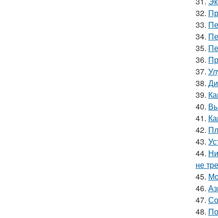
31.
Эк
32.
Пр
33.
Пе
34.
Пе
35.
Пе
36.
Пр
37.
Ул
38.
Ди
39.
Ка
40.
Вы
41.
Ка
42.
Пл
43.
Ус
44.
Ни
не тр
45.
Мо
46.
Аз
47.
Со
48.
По