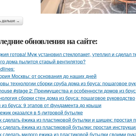
ь дальше →
ледние обновления на сайте:
жия готова! Муж установил стеклопакет, утеплил и сделал 
ого дома пылитcя cтарый вентилятор?
dlines:
ория Москвы: от основания до наших дней
овы технологии сборки сруба дома из бруса: пошаговое ру
house #stage 2: Преимущества и особенности домов из брус
нология сборки стен дома из бруса: пошаговое руководство
 из бруса: 9 этапов от фундамента до крыши
 ежик оказался в 5-литровой бутылке
к сделать ёжика из пластиковой бутылки и шишек: простая 
к сделать ёжика из пластиковой бутылки: простая инструкц
к сделать милого ежика из пластиковой бутылки своими рук