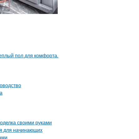
теплый пол для комфорта.
ководство
а
поделка своими руками
ия для начинающих
ами