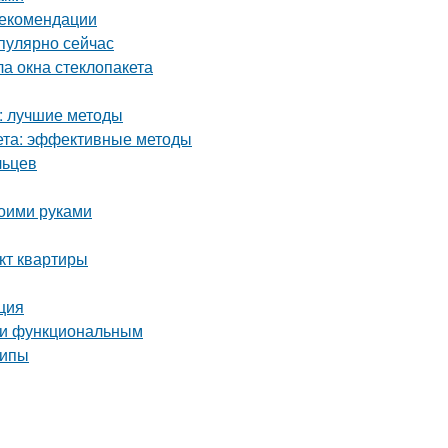
 рекомендации
пулярно сейчас
ла окна стеклопакета
а: лучшие методы
кета: эффективные методы
льцев
воими руками
кт квартиры
ция
м и функциональным
ципы