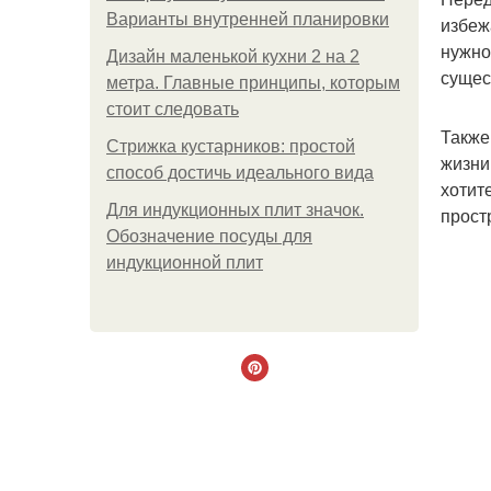
Варианты внутренней планировки
избеж
нужно
Дизайн маленькой кухни 2 на 2
сущес
метра. Главные принципы, которым
стоит следовать
Также
Стрижка кустарников: простой
жизни
способ достичь идеального вида
хотит
Для индукционных плит значок.
прост
Обозначение посуды для
индукционной плит