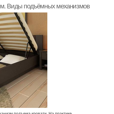
ем. Виды подъёмных механизмов
ханизм подъема кровати. На практике