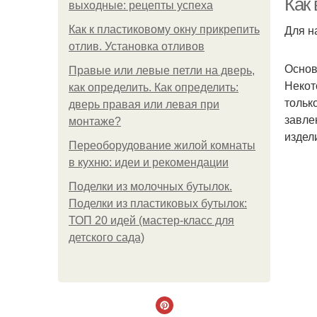
Как
выходные: рецепты успеха
Для н
Как к пластиковому окну прикрепить
отлив. Установка отливов
Основ
Правые или левые петли на дверь,
Некот
как определить. Как определить:
тольк
дверь правая или левая при
завле
монтаже?
издел
Переоборудование жилой комнаты
в кухню: идеи и рекомендации
Поделки из молочных бутылок.
Поделки из пластиковых бутылок:
ТОП 20 идей (мастер-класс для
детского сада)