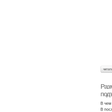
читат
Раз
под
В чем
В пос