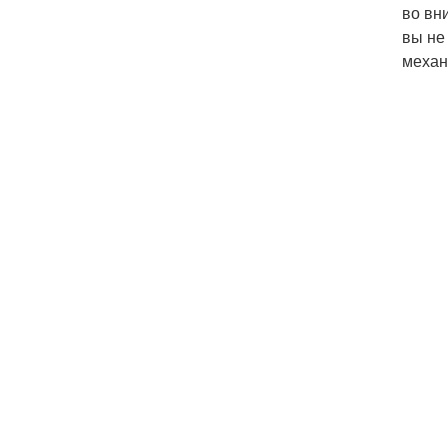
во вн
вы не
механ