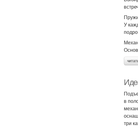
встре
Пружи
У каж
подро
Механ
Основ
читат
Иде
Подъе
в пол
механ
оснащ
три ка