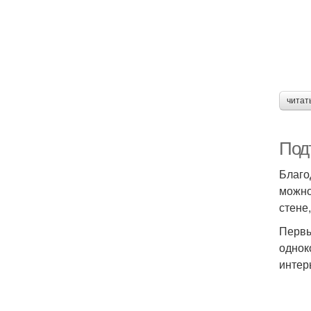
читат
Под
Благо
можно
стене
Первы
однок
интер