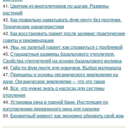
41.
Цветник из многолетников по шагам. Размеры
растений
42.
Как правильно наматывать фум-ленту без протечки.
Технические характеристики
43.
Как восстановить паркет после заливки: практические
советы и рекомендации
44.
Увы, но залитый паркет: как справиться с проблемой
45.
Стандартные размеры базальтового утеплителя.
Свойства утеплителей на основе базальтового волокна
46.
Гайд по фум-ленте для новичков. Выбор материала
47.
Принципы и основы органического земледелия на
даче. Органическое земледелие –, что это такое
48.
Все, что нужно знать о насосах для системы
отопления
49.
Установка окна в парной бани. Инструкция по
изготовлению деревянного окна для парилки
50.
Бюджетный ремонт: как экономно обновить свой дом