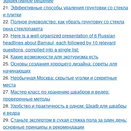
эффективное решение
21.
Эффективные способы удаления грунтовки со стекла
и плитки
22.
Полное руководство: как убрать грунтовку со стекла
окна стеклопакета
23.
Here is a well-organized presentation of 6 Russian
headlines about Barnaul, each followed by 10 relevant
questions, compiled into a single list:
24.
Какие возможности для экотуризма есть
25.
Основы создания хорошего дизайна: советы для
начинающих
26.
Необычная Москва: скрытые уголки и секретные
места
27.
Мастер-класс по хранению швабров и ведер:
проверенные методы
28.
Удобство и практичность в одном: Шкаф для швабры
и ведра
29.
Станьте экспертом в сухая стяжка пола за один день:
основные принципы и рекомендации