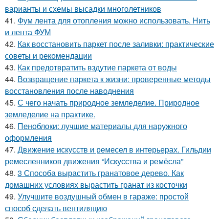
варианты и схемы высадки многолетников
41.
Фум лента для отопления можно использовать. Нить
и лента ФУМ
42.
Как восстановить паркет после заливки: практические
советы и рекомендации
43.
Как предотвратить вздутие паркета от воды
44.
Возвращение паркета к жизни: проверенные методы
восстановления после наводнения
45.
С чего начать природное земледелие. Природное
земледелие на практике.
46.
Пеноблоки: лучшие материалы для наружного
оформления
47.
Движение искусств и ремесел в интерьерах. Гильдии
ремесленников движения “Искусства и ремёсла”
48.
3 Способа вырастить гранатовое дерево. Как
домашних условиях вырастить гранат из косточки
49.
Улучшите воздушный обмен в гараже: простой
способ сделать вентиляцию