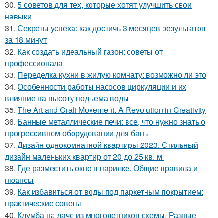
30.
5 советов для тех, которые хотят улучшить свои
навыки
31.
Секреты успеха: как достичь 3 месяцев результатов
за 18 минут
32.
Как создать идеальный газон: советы от
профессионала
33.
Переделка кухни в жилую комнату: возможно ли это
34.
Особенности работы насосов циркуляции и их
влияние на высоту подъема воды
35.
The Art and Craft Movement: A Revolution in Creativity
36.
Банные металлические печи: все, что нужно знать о
прогрессивном оборудовании для бань
37.
Дизайн однокомнатной квартиры 2023. Стильный
дизайн маленьких квартир от 20 до 25 кв. м.
38.
Где разместить окно в парилке. Общие правила и
нюансы
39.
Как избавиться от воды под паркетным покрытием:
практические советы
40.
Клумба на даче из многолетников схемы. Разные