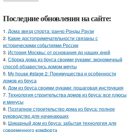
Последние обновления на сайте:
1.
Дома звезд спорта: ранчо Ронды Раузи
2.
Какие достопримечательности связаны с
историческими событиями России
3.
История Москвы: от основания до наших дней
4.
Сборка дома из бруса своими руками: экономичный
способ обзавестись домом мечты
5.
My house #stage 2: Преимущества и особенности
домов из бруса
6.
Дом из бруса своими руками: пошаговая инструкция
7.
Технология строительства домов из бруса: все плюсы
и минусы
8.
Поэтапное строительство дома из бруса: полное
руководство для начинающих
9.
Шикарный дом из бруса: забытая технология для
современного комфорта