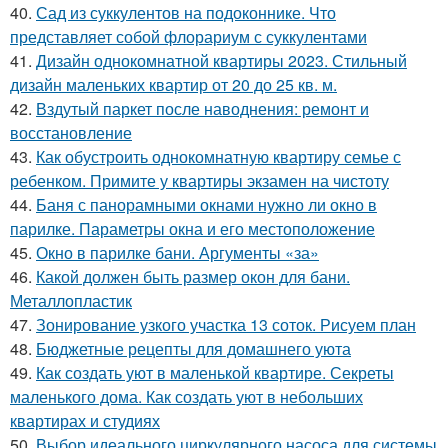
40.
Сад из суккулентов на подоконнике. Что
представляет собой флорариум с суккулентами
41.
Дизайн однокомнатной квартиры 2023. Стильный
дизайн маленьких квартир от 20 до 25 кв. м.
42.
Вздутый паркет после наводнения: ремонт и
восстановление
43.
Как обустроить однокомнатную квартиру семье с
ребенком. Примите у квартиры экзамен на чистоту
44.
Баня с панорамными окнами нужно ли окно в
парилке. Параметры окна и его местоположение
45.
Окно в парилке бани. Аргументы «за»
46.
Какой должен быть размер окон для бани.
Металлопластик
47.
Зонирование узкого участка 13 соток. Рисуем план
48.
Бюджетные рецепты для домашнего уюта
49.
Как создать уют в маленькой квартире. Секреты
маленького дома. Как создать уют в небольших
квартирах и студиях
50.
Выбор идеального циркулярного насоса для системы