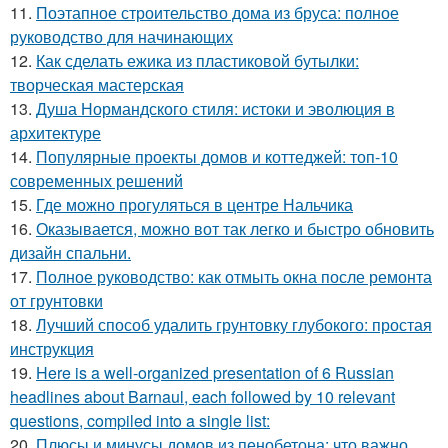
11.
Поэтапное строительство дома из бруса: полное
руководство для начинающих
12.
Как сделать ежика из пластиковой бутылки:
творческая мастерская
13.
Душа Нормандского стиля: истоки и эволюция в
архитектуре
14.
Популярные проекты домов и коттеджей: топ-10
современных решений
15.
Где можно прогуляться в центре Нальчика
16.
Оказывается, можно вот так легко и быстро обновить
дизайн спальни.
17.
Полное руководство: как отмыть окна после ремонта
от грунтовки
18.
Лучший способ удалить грунтовку глубокого: простая
инструкция
19.
Here is a well-organized presentation of 6 Russian
headlines about Barnaul, each followed by 10 relevant
questions, compiled into a single list:
20.
Плюсы и минусы домов из пенобетона: что важно