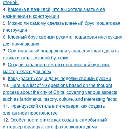
стеной.
4.
Каменка в печи: всё, что вы хотели знать о её
назначении и конструкции
5.
Можно ли самому сделать клееный брус: пошаговая
инструкция
6.
Клееный брус своими руками: пошаговая инструкция
для начинающих
7.
Оригинальный подарок или украшение: как сделать
ежика из пластиковой бутылки
8.
Создай забавного ежа из пластиковой бутылки:
мастер-класс для всех
9.
Как украсить сад и дачу: поделки своими руками
10.
Here is a list of 10 questions based on the thought
process about the city of Chita, covering various aspects
such as landmarks, history, culture, and interesting facts:
11.
Французский стиль в интерьере: как создать
элегантное пространство
12.
Особенности стиля: как создать самобытный
интерьер французского фахверкового дома