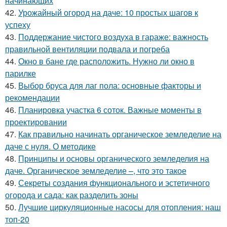
начинающих
42.
Урожайный огород на даче: 10 простых шагов к
успеху
43.
Поддержание чистого воздуха в гараже: важность
правильной вентиляции подвала и погреба
44.
Окно в бане где расположить. Нужно ли окно в
парилке
45.
Выбор бруса для лаг пола: основные факторы и
рекомендации
46.
Планировка участка 6 соток. Важные моменты в
проектировании
47.
Как правильно начинать органическое земледелие на
даче с нуля. О методике
48.
Принципы и основы органического земледелия на
даче. Органическое земледелие –, что это такое
49.
Секреты создания функционального и эстетичного
огорода и сада: как разделить зоны
50.
Лучшие циркуляционные насосы для отопления: наш
топ-20