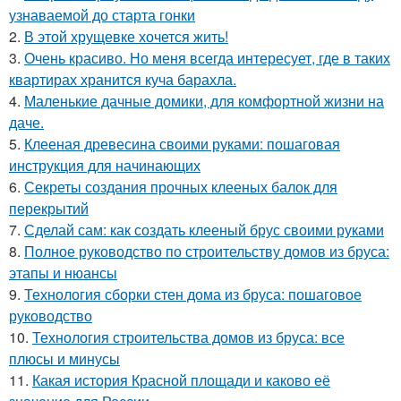
узнаваемой до старта гонки
2.
В этой хрущевке хочется жить!
3.
Очень красиво. Но меня всегда интересует, где в таких
квартирах хранится куча барахла.
4.
Маленькие дачные домики, для комфортной жизни на
даче.
5.
Клееная древесина своими руками: пошаговая
инструкция для начинающих
6.
Секреты создания прочных клееных балок для
перекрытий
7.
Сделай сам: как создать клееный брус своими руками
8.
Полное руководство по строительству домов из бруса:
этапы и нюансы
9.
Технология сборки стен дома из бруса: пошаговое
руководство
10.
Технология строительства домов из бруса: все
плюсы и минусы
11.
Какая история Красной площади и каково её