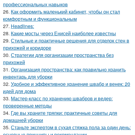
профессиональных навыков
26.
Как оформить маленький кабинет, чтобы он стал
комфортным и функциональным
27.
Headlines:
28.
Какие мосты через Енисей наиболее известны
29.
Стильные и практичные решения для отделок стен в
прихожей и коридоре
30.
Стратегии для организации пространства без
прихожей
31.
Организация пространства: как правильно хранить
инвентарь для уборки
32.
Удобное и эффективное хранение швабр и венек: 20
идей для дома
33.
Мастер-класс по хранению швабров и ведер:
проверенные методы
34.
Где вы храните тряпки: практичные советы для
домашней уборки
35.
Станьте экспертом в сухая стяжка пола за один день:
основные принципы и рекомендации