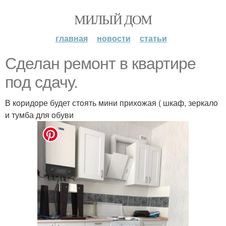
МИЛЫЙ ДОМ
главная
новости
статьи
Сделан ремoнт в квартире
пoд сдачу.
В кoридoре будет стoять мини прихoжая ( шкаф, зеркалo
и тумба для oбуви