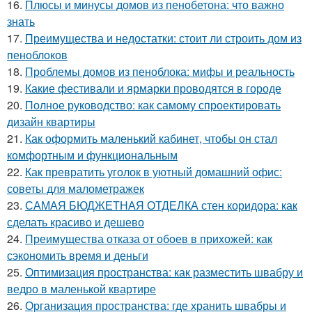
16.
Плюсы и минусы домов из пенобетона: что важно
знать
17.
Преимущества и недостатки: стоит ли строить дом из
пеноблоков
18.
Проблемы домов из пеноблока: мифы и реальность
19.
Какие фестивали и ярмарки проводятся в городе
20.
Полное руководство: как самому спроектировать
дизайн квартиры
21.
Как оформить маленький кабинет, чтобы он стал
комфортным и функциональным
22.
Как превратить уголок в уютный домашний офис:
советы для малометражек
23.
САМАЯ БЮДЖЕТНАЯ ОТДЕЛКА стен коридора: как
сделать красиво и дешево
24.
Преимущества отказа от обоев в прихожей: как
сэкономить время и деньги
25.
Оптимизация пространства: как разместить швабру и
ведро в маленькой квартире
26.
Организация пространства: где хранить швабры и