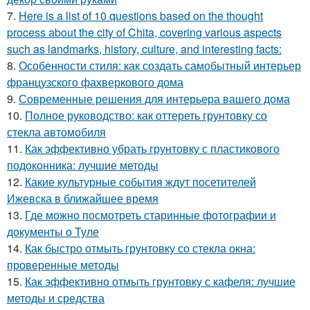
7.
Here is a list of 10 questions based on the thought
process about the city of Chita, covering various aspects
such as landmarks, history, culture, and interesting facts:
8.
Особенности стиля: как создать самобытный интерьер
французского фахверкового дома
9.
Современные решения для интерьера вашего дома
10.
Полное руководство: как оттереть грунтовку со
стекла автомобиля
11.
Как эффективно убрать грунтовку с пластикового
подоконника: лучшие методы
12.
Какие культурные события ждут посетителей
Ижевска в ближайшее время
13.
Где можно посмотреть старинные фотографии и
документы о Туле
14.
Как быстро отмыть грунтовку со стекла окна:
проверенные методы
15.
Как эффективно отмыть грунтовку с кафеля: лучшие
методы и средства