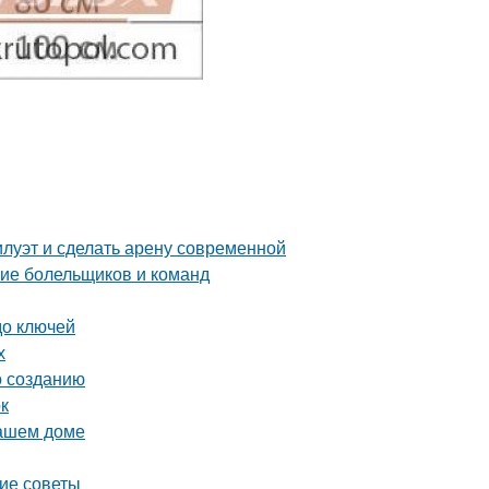
илуэт и сделать арену современной
ние болельщиков и команд
до ключей
х
о созданию
ок
вашем доме
кие советы