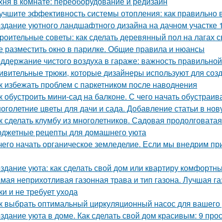
хня в комнате: переоборудование и редизайн
учшите эффективность системы отопления: как правильно 
здание уютного ландшафтного дизайна на дачном участке 1
роительные советы: как сделать деревянный пол на лагах 
е разместить окно в парилке. Общие правила и нюансы
ддержание чистого воздуха в гараже: важность правильной
ивительные трюки, которые дизайнеры используют для соз
к избежать проблем с паркетником после наводнения
к обустроить мини-сад на балконе. С чего начать обустраив
оголетние цветы для дачи и сада. Добавление статьи в но
к сделать клумбу из многолетников. Садовая продолговата
джетные рецепты для домашнего уюта
чего начать органическое земледелие. Если мы внедрим пр
здание уюта: как сделать свой дом или квартиру комфортн
мая неприхотливая газонная трава и тип газона. Лучшая га
ки и не требует ухода
к выбрать оптимальный циркуляционный насос для вашего
здание уюта в доме. Как сделать свой дом красивым: 9 про