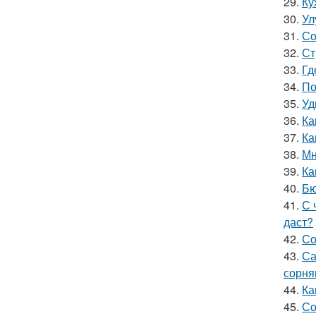
29.
Ку
30.
Ул
31.
Со
32.
Ст
33.
Гд
34.
По
35.
Уд
36.
Ка
37.
Ка
38.
Мн
39.
Ка
40.
Бю
41.
С 
даст?
42.
Со
43.
Са
сорня
44.
Ка
45.
Со