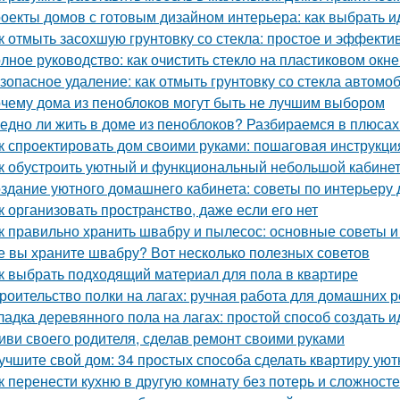
оекты домов с готовым дизайном интерьера: как выбрать 
к отмыть засохшую грунтовку со стекла: простое и эффект
лное руководство: как очистить стекло на пластиковом окне
зопасное удаление: как отмыть грунтовку со стекла автомо
чему дома из пеноблоков могут быть не лучшим выбором
едно ли жить в доме из пеноблоков? Разбираемся в плюсах
к спроектировать дом своими руками: пошаговая инструкци
к обустроить уютный и функциональный небольшой кабине
здание уютного домашнего кабинета: советы по интерьеру 
к организовать пространство, даже если его нет
к правильно хранить швабру и пылесос: основные советы 
е вы храните швабру? Вот несколько полезных советов
к выбрать подходящий материал для пола в квартире
роительство полки на лагах: ручная работа для домашних 
ладка деревянного пола на лагах: простой способ создать 
иви своего родителя, сделав ремонт своими руками
учшите свой дом: 34 простых способа сделать квартиру уют
к перенести кухню в другую комнату без потерь и сложност