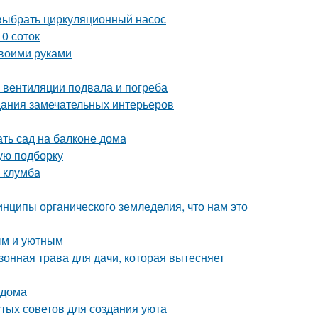
выбрать циркуляционный насос
0 соток
своими руками
 вентиляции подвала и погреба
дания замечательных интерьеров
ать сад на балконе дома
вую подборку
я клумба
инципы органического земледелия, что нам это
ым и уютным
зонная трава для дачи, которая вытесняет
 дома
стых советов для создания уюта