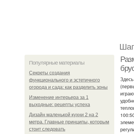
Шаг
Раз
Популярные материалы
бру
Секреты создания
Здесь
функционального и эстетичного
(перв
огорода и сада: как разделить зоны
играю
Изменение интерьера за 1
удобн
выходные: рецепты успеха
тепло
100:5
Дизайн маленькой кухни 2 на 2
элеме
метра. Главные принципы, которым
регул
стоит следовать