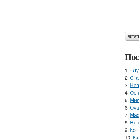
читат
Пос
1.
«Лу
2.
Ста
3.
Hea
4.
Осн
5.
Мил
6.
Оча
7.
Мас
8.
Нор
9.
Кот
10.
Ка