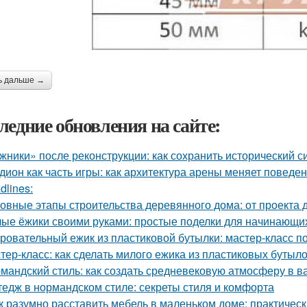
ь дальше →
ледние обновления на сайте:
жники» после реконструкции: как сохранить исторический с
дион как часть игры: как архитектура арены меняет поведе
dlines:
овные этапы строительства деревянного дома: от проекта 
ые ёжики своими руками: простые поделки для начинающи
ровательный ежик из пластиковой бутылки: мастер-класс п
тер-класс: как сделать милого ежика из пластиковых бутыл
мандский стиль: как создать средневековую атмосферу в 
тедж в нормандском стиле: секреты стиля и комфорта
к разумно расставить мебель в маленьком доме: практичес