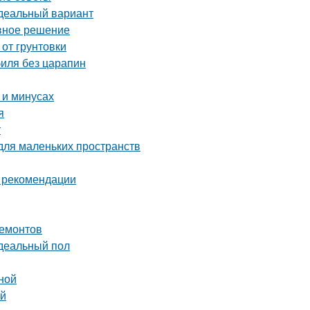
идеальный вариант
ивное решение
 от грунтовки
биля без царапин
 и минусах
я
т
для маленьких пространств
и рекомендации
ремонтов
идеальный пол
ной
ей