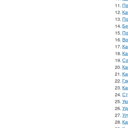
11.
Пр
12.
Ка
13.
По
14.
Бе
15.
По
16.
Вр
17.
Ка
18.
Ка
19.
Со
20.
Ка
21.
Ка
22.
Гд
23.
Ка
24.
Ст
25.
Ук
26.
Уд
27.
Ул
28.
Ка