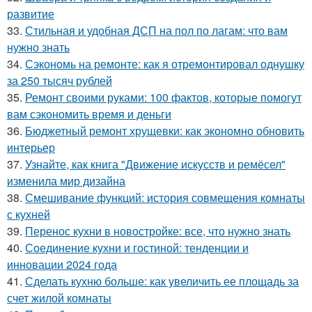
развитие
33.
Стильная и удобная ДСП на пол по лагам: что вам
нужно знать
34.
Сэкономь на ремонте: как я отремонтировал однушку
за 250 тысяч рублей
35.
Ремонт своими руками: 100 фактов, которые помогут
вам сэкономить время и деньги
36.
Бюджетный ремонт хрущевки: как экономно обновить
интерьер
37.
Узнайте, как книга "Движение искусств и ремёсел"
изменила мир дизайна
38.
Смешивание функций: история совмещения комнаты
с кухней
39.
Перенос кухни в новостройке: все, что нужно знать
40.
Соединение кухни и гостиной: тенденции и
инновации 2024 года
41.
Сделать кухню больше: как увеличить ее площадь за
счет жилой комнаты