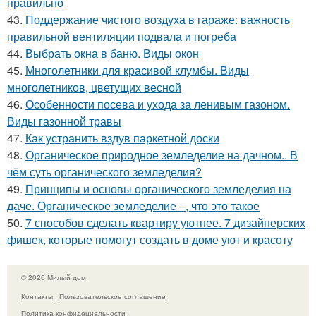
правильно
43.
Поддержание чистого воздуха в гараже: важность
правильной вентиляции подвала и погреба
44.
Выбрать окна в баню. Виды окон
45.
Многолетники для красивой клумбы. Виды
многолетников, цветущих весной
46.
Особенности посева и ухода за ленивым газоном.
Виды газонной травы
47.
Как устранить вздув паркетной доски
48.
Органическое природное земледелие на дачном.. В
чём суть органического земледелия?
49.
Принципы и основы органического земледелия на
даче. Органическое земледелие –, что это такое
50.
7 способов сделать квартиру уютнее. 7 дизайнерских
фишек, которые помогут создать в доме уют и красоту
© 2026 Милый дом
Контакты
Пользовательское соглашение
Политика конфидециальности