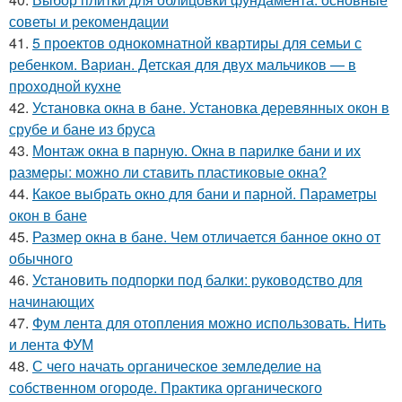
советы и рекомендации
41.
5 проектов однокомнатной квартиры для семьи с
ребенком. Вариан. Детская для двух мальчиков — в
проходной кухне
42.
Установка окна в бане. Установка деревянных окон в
срубе и бане из бруса
43.
Монтаж окна в парную. Окна в парилке бани и их
размеры: можно ли ставить пластиковые окна?
44.
Какое выбрать окно для бани и парной. Параметры
окон в бане
45.
Размер окна в бане. Чем отличается банное окно от
обычного
46.
Установить подпорки под балки: руководство для
начинающих
47.
Фум лента для отопления можно использовать. Нить
и лента ФУМ
48.
С чего начать органическое земледелие на
собственном огороде. Практика органического