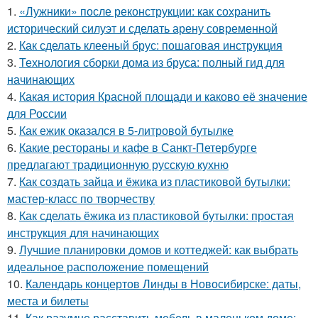
1.
«Лужники» после реконструкции: как сохранить
исторический силуэт и сделать арену современной
2.
Как сделать клееный брус: пошаговая инструкция
3.
Технология сборки дома из бруса: полный гид для
начинающих
4.
Какая история Красной площади и каково её значение
для России
5.
Как ежик оказался в 5-литровой бутылке
6.
Какие рестораны и кафе в Санкт-Петербурге
предлагают традиционную русскую кухню
7.
Как создать зайца и ёжика из пластиковой бутылки:
мастер-класс по творчеству
8.
Как сделать ёжика из пластиковой бутылки: простая
инструкция для начинающих
9.
Лучшие планировки домов и коттеджей: как выбрать
идеальное расположение помещений
10.
Календарь концертов Линды в Новосибирске: даты,
места и билеты
11.
Как разумно расставить мебель в маленьком доме: