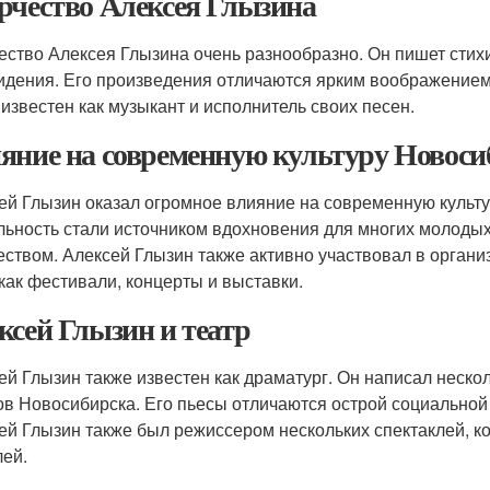
рчество Алексея Глызина
ество Алексея Глызина очень разнообразно. Он пишет стихи
идения. Его произведения отличаются ярким воображением,
 известен как музыкант и исполнитель своих песен.
яние на современную культуру Новоси
ей Глызин оказал огромное влияние на современную культу
льность стали источником вдохновения для многих молоды
еством. Алексей Глызин также активно участвовал в орган
 как фестивали, концерты и выставки.
ксей Глызин и театр
ей Глызин также известен как драматург. Он написал неско
ов Новосибирска. Его пьесы отличаются острой социальной
ей Глызин также был режиссером нескольких спектаклей, к
лей.