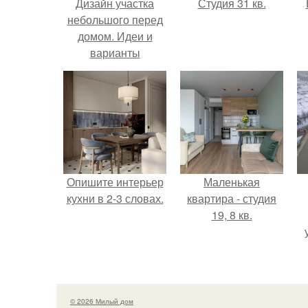
Дизайн участка
Студия 31 кв.
небольшого перед
домом. Идеи и
варианты
ландшафтного
дизайна на
маленьком участке
перед домом
Опишите интерьер
Маленькая
кухни в 2-3 словах.
квартира - студия
19, 8 кв.
© 2026 Милый дом