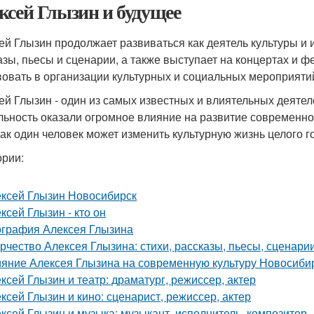
ксей Глызин и будущее
ей Глызин продолжает развиваться как деятель культуры и и
азы, пьесы и сценарии, а также выступает на концертах и 
вовать в организации культурных и социальных мероприяти
ей Глызин - один из самых известных и влиятельных деятел
льность оказали огромное влияние на развитие современной
 как один человек может изменить культурную жизнь целого г
ории:
ксей Глызин Новосибирск
ксей Глызин - кто он
графия Алексея Глызина
рчество Алексея Глызина: стихи, рассказы, пьесы, сценари
яние Алексея Глызина на современную культуру Новосиби
ксей Глызин и театр: драматург, режиссер, актер
ксей Глызин и кино: сценарист, режиссер, актер
ксей Глызин и музыка: музыкант, исполнитель, композитор