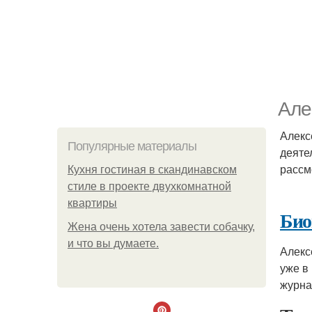
Але
Алекс
Популярные материалы
деяте
рассм
Кухня гостиная в скандинавском
стиле в проекте двухкомнатной
квартиры
Био
Жена очень хотела завести собачку,
и что вы думаете.
Алекс
уже в
журна