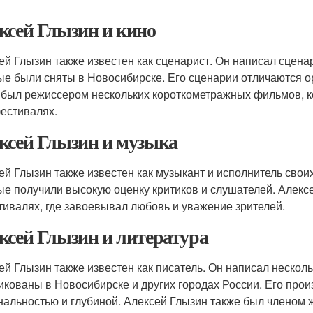
ксей Глызин и кино
ей Глызин также известен как сценарист. Он написал сцена
ые были сняты в Новосибирске. Его сценарии отличаются о
 был режиссером нескольких короткометражных фильмов, к
естивалях.
ксей Глызин и музыка
ей Глызин также известен как музыкант и исполнитель свои
ые получили высокую оценку критиков и слушателей. Алекс
тивалях, где завоевывал любовь и уважение зрителей.
ксей Глызин и литература
ей Глызин также известен как писатель. Он написал несколь
икованы в Новосибирске и других городах России. Его про
нальностью и глубиной. Алексей Глызин также был членом 