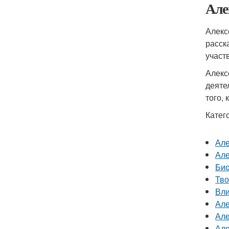
Але
Алекс
расск
участ
Алекс
деяте
того,
Катег
Але
Але
Био
Тво
Вли
Але
Але
Але