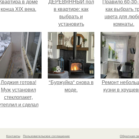
Квартира в доме
ДЕРЕВЯННЫЙ пол
Правило 60-30-
конца XIX века.
в квартире: как
как выбрать т
выбрать и
цвета для люб
установить
комнаты.
Лоджия готова!
"Буржуйка" cнова в
Ремонт неболь
Муж установил
моде.
кузни в хрущев
стеклопакет,
утеплил и сделал
теплый пол для
комфорта.
Контакты
Пользовательское соглашение
Обратная св