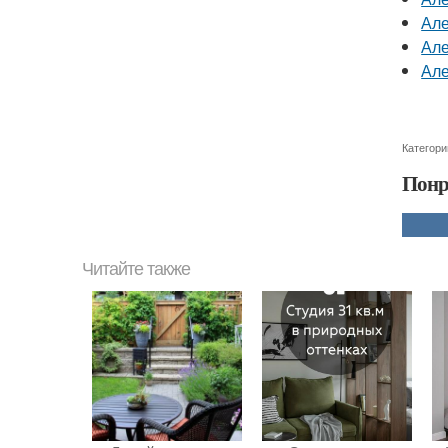
Але
Але
Але
Категори
Понр
Читайте также