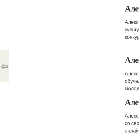
Але
Алекс
культ
конку
Але
⇦
Алекс
обуча
молод
Але
Алекс
со св
онлай