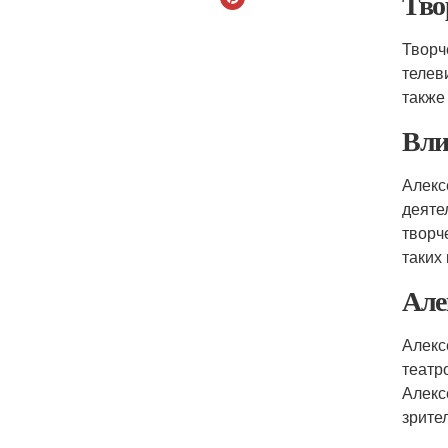
Тво
Творч
телев
также
Вли
Алекс
деяте
творч
таких
Але
Алекс
театр
Алекс
зрите