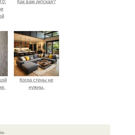
10:
Как вам детская?
ри
ой
шой
Когда стены не
ке.
нужны.
язь