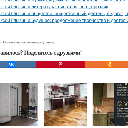
ксей Глызин и литература: писатель, поэт, прозаик
ксей Глызин и общество: общественный деятель, педагог, 
ксей Глызин и будущее: продолжение творчества и деятел
и:
Влияние на современную культуру
авилось? Поделитесь с друзьями!