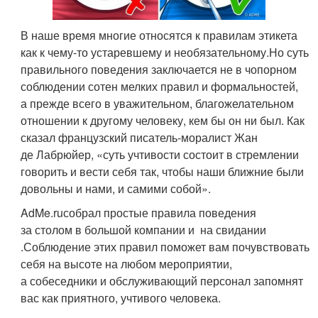
В наше время многие относятся к правилам этикета
как к чему-то устаревшему и необязательному.
Но суть
правильного поведения заключается не в чопорном
соблюдении сотен мелких правил и формальностей,
а прежде всего в уважительном, благожелательном
отношении к другому человеку, кем бы он ни был. Как
сказал французский писатель-моралист Жан
де Лабрюйер, «суть учтивости состоит в стремлении
говорить и вести себя так, чтобы наши ближние были
довольны и нами, и самими собой».
AdMe.ru
собрал простые
правила поведения
за столом
в большой компании
и
на свидании
.
Соблюдение этих правил поможет вам почувствовать
себя на высоте на любом мероприятии,
а собеседники и обслуживающий персонал запомнят
вас как приятного, учтивого человека.