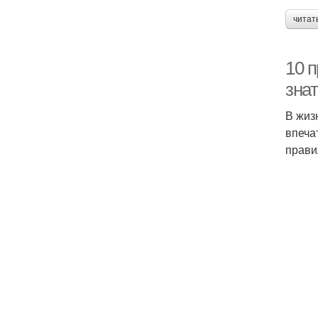
читат
10 п
зна
В жиз
впеча
прави