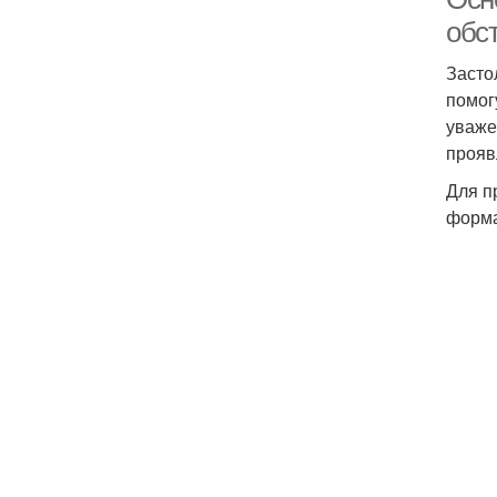
обс
Засто
помог
уваже
прояв
Для п
форма