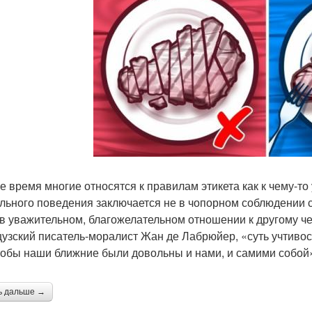
е время многие относятся к правилам этикета как к чему-т
льного поведения заключается не в чопорном соблюдении 
 в уважительном, благожелательном отношении к другому чел
узский писатель-моралист Жан де Лабрюйер, «суть учтивост
чтобы наши ближние были довольны и нами, и самими собой
ь дальше →