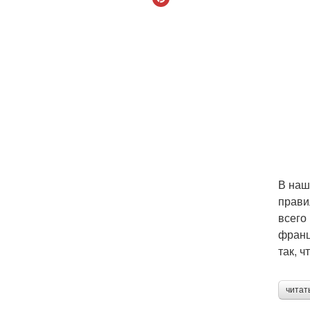
В наш
прави
всего
франц
так, 
читат