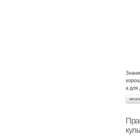
Знани
хорош
а для 
читат
Прав
кул