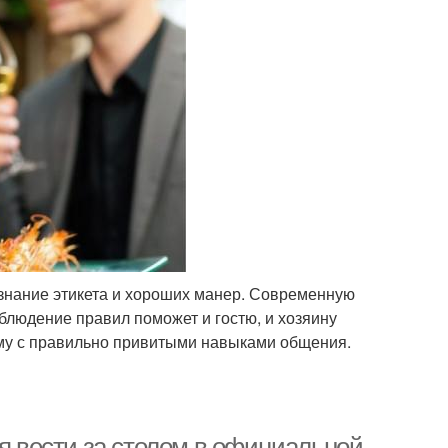
 знание этикета и хороших манер. Современную
облюдение правил поможет и гостю, и хозяину
му с правильно привитыми навыками общения.
бя вести за столом в официальной