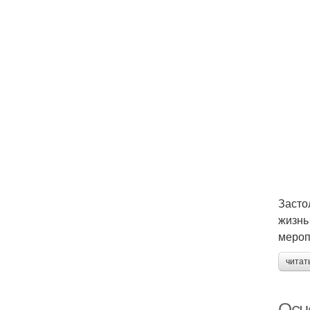
Засто
жизнь
мероп
читат
Осн