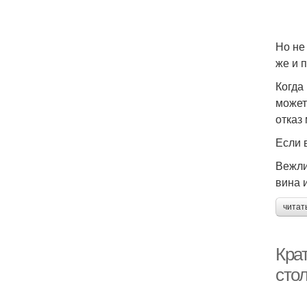
Но не
же и 
Когда
может
отказ
Если 
Вежли
вина 
читат
Крат
сто