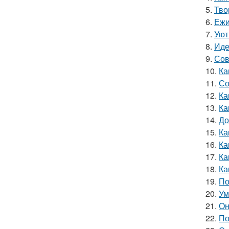
5.
Тво
6.
Ежи
7.
Уют
8.
Иде
9.
Сов
10.
Ка
11.
Со
12.
Ка
13.
Ка
14.
До
15.
Ка
16.
Ка
17.
Ка
18.
Ка
19.
По
20.
Ум
21.
Он
22.
По