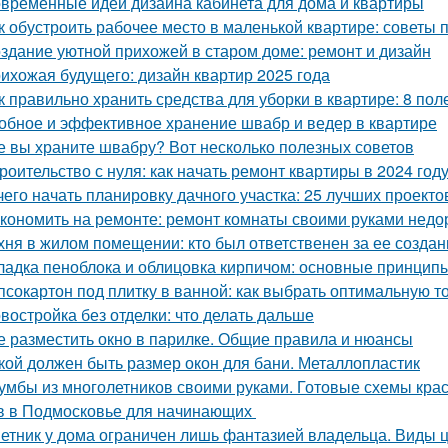
временные идеи дизайна кабинета для дома и квартиры
к обустроить рабочее место в маленькой квартире: советы 
здание уютной прихожей в старом доме: ремонт и дизайн
ихожая будущего: дизайн квартир 2025 года
к правильно хранить средства для уборки в квартире: 8 пол
обное и эффективное хранение швабр и ведер в квартире
е вы храните швабру? Вот несколько полезных советов
роительство с нуля: как начать ремонт квартиры в 2024 год
чего начать планировку дачного участка: 25 лучших проекто
кономить на ремонте: ремонт комнаты своими руками недо
хня в жилом помещении: кто был ответственен за ее создан
ладка пеноблока и облицовка кирпичом: основные принцип
псокартон под плитку в ванной: как выбрать оптимальную 
востройка без отделки: что делать дальше
е разместить окно в парилке. Общие правила и нюансы
кой должен быть размер окон для бани. Металлопластик
умбы из многолетников своими руками. Готовые схемы кра
в в Подмосковье для начинающих
етник у дома ограничен лишь фантазией владельца. Виды 