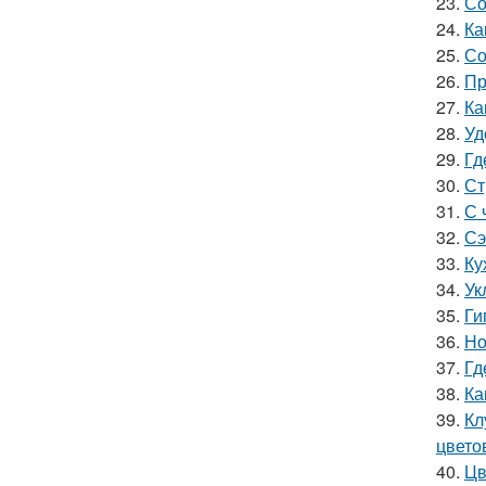
23.
Со
24.
Ка
25.
Со
26.
Пр
27.
Ка
28.
Уд
29.
Гд
30.
Ст
31.
С 
32.
Сэ
33.
Ку
34.
Ук
35.
Ги
36.
Но
37.
Гд
38.
Ка
39.
Кл
цвето
40.
Цв