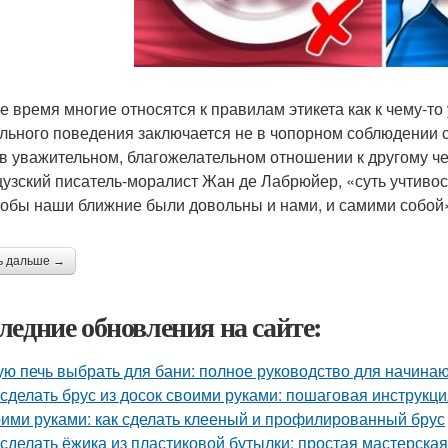
е время многие относятся к правилам этикета как к чему-т
льного поведения заключается не в чопорном соблюдении 
 в уважительном, благожелательном отношении к другому чел
узский писатель-моралист Жан де Лабрюйер, «суть учтивост
чтобы наши ближние были довольны и нами, и самими собой
ь дальше →
ледние обновления на сайте:
ую печь выбрать для бани: полное руководство для начина
 сделать брус из досок своими руками: пошаговая инструкц
ими руками: как сделать клееный и профилированный брус
 сделать ёжика из пластиковой бутылки: простая мастерская