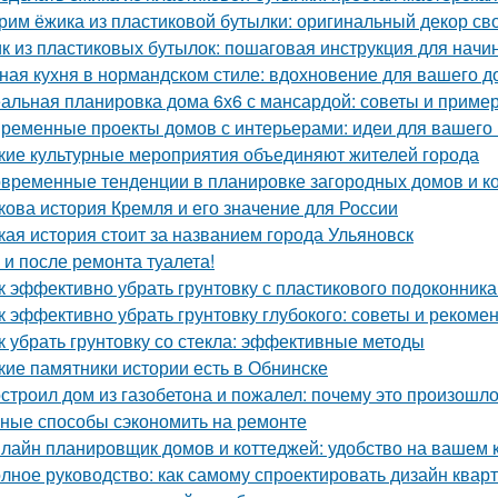
рим ёжика из пластиковой бутылки: оригинальный декор св
к из пластиковых бутылок: пошаговая инструкция для нач
ная кухня в нормандском стиле: вдохновение для вашего д
альная планировка дома 6х6 с мансардой: советы и приме
ременные проекты домов с интерьерами: идеи для вашего
кие культурные мероприятия объединяют жителей города
временные тенденции в планировке загородных домов и к
кова история Кремля и его значение для России
кая история стоит за названием города Ульяновск
 и после ремонта туалета!
к эффективно убрать грунтовку с пластикового подоконник
к эффективно убрать грунтовку глубокого: советы и рекоме
к убрать грунтовку со стекла: эффективные методы
кие памятники истории есть в Обнинске
строил дом из газобетона и пожалел: почему это произошл
ные способы сэкономить на ремонте
лайн планировщик домов и коттеджей: удобство на вашем
лное руководство: как самому спроектировать дизайн квар