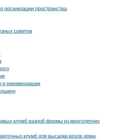
по организации пространства
езных советов
у
в
рого
ие
ы и рекомендации
толщину
сивых клумб разной формы из многолетних
цветочных клумб для высадки возле дома