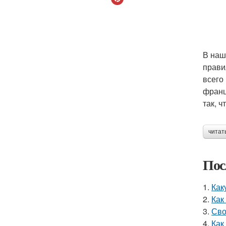
В наш
прави
всего
франц
так, 
читат
Пос
1.
Как
2.
Как
3.
Сво
4.
Как