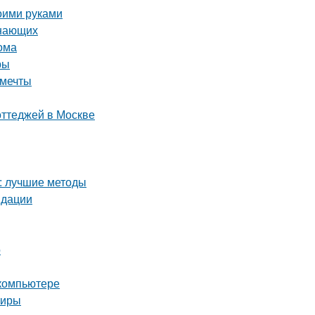
оими руками
инающих
ома
ры
 мечты
оттеджей в Москве
а: лучшие методы
ндации
о
 компьютере
тиры