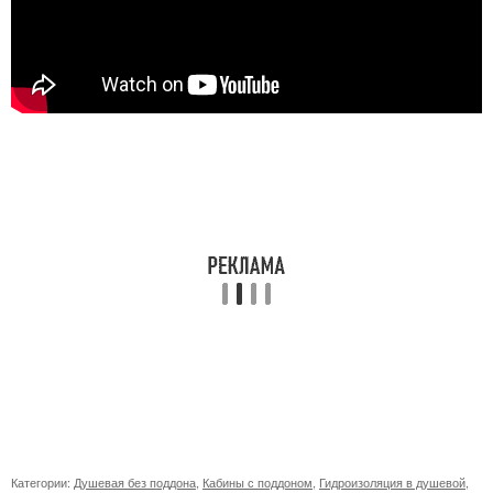
Категории:
Душевая без поддона
,
Кабины с поддоном
,
Гидроизоляция в душевой
,