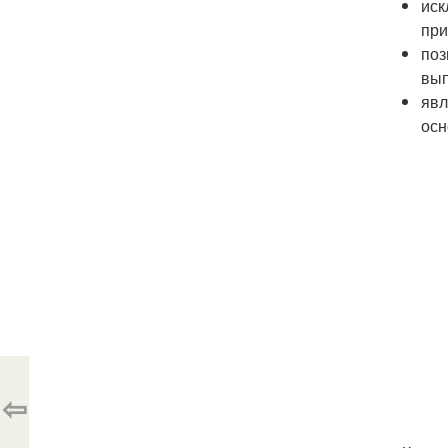
иск
при
поз
вып
явл
осн
⇦