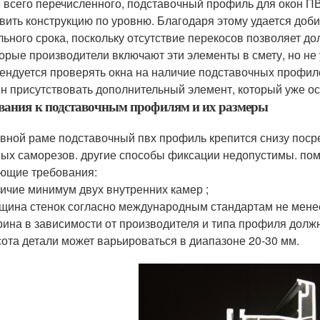
 всего перечисленного, подставочный профиль для окон ПВ
вить конструкцию по уровню. Благодаря этому удается доб
льного срока, поскольку отсутствие перекосов позволяет д
орые производители включают эти элементы в смету, но не 
ендуется проверять окна на наличие подставочных профиле
н присутствовать дополнительный элемент, который уже о
вания к подставочным профилям и их размеры
овной раме подставочный пвх профиль крепится снизу пос
ых саморезов. другие способы фиксации недопустимы. по
ющие требования:
ичие минимум двух внутренних камер ;
щина стенок согласно международным стандартам не мене
ина в зависимости от производителя и типа профиля должн
ота детали может варьироваться в диапазоне 20-30 мм.