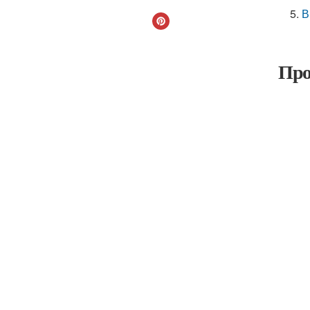
В
Про