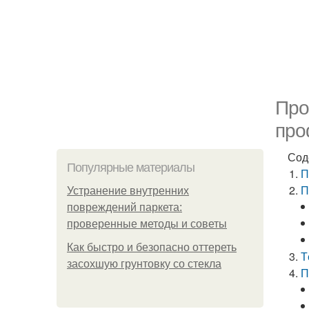
Про
про
Сод
Популярные материалы
П
П
Устранение внутренних
повреждений паркета:
проверенные методы и советы
Как быстро и безопасно оттереть
Т
засохшую грунтовку со стекла
П