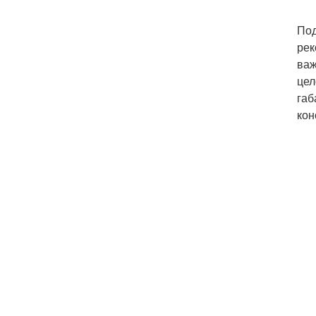
Под
рек
важ
цел
габ
кон