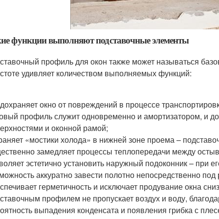
кие функции выполняют подставочные элементы
ставочный профиль для окон также может называться базов
стоте удивляет количеством выполняемых функций:
дохраняет окно от повреждений в процессе транспортировки
овый профиль служит одновременно и амортизатором, и д
ерхностями и оконной рамой;
раняет «мостики холода» в нижней зоне проема – подстав
ественно замедляет процессы теплопередачи между остыв
воляет эстетично установить наружный подоконник – при е
можность аккуратно завести полотно непосредственно под
спечивает герметичность и исключает продувание окна сни
ставочным профилем не пропускает воздух и воду, благода
оятность выпадения конденсата и появления грибка с плес