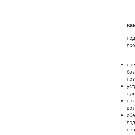
ка
под
про
пре
баз
пов
уст
сущ
поз
воз
обе
под
вер