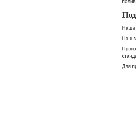
полив
Под
Наша 
Наш з
Произ
станд
Для п