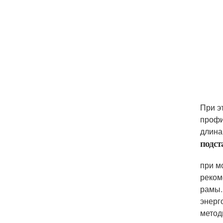
При э
профи
длина
подс
при м
реком
рамы.
энерг
метод