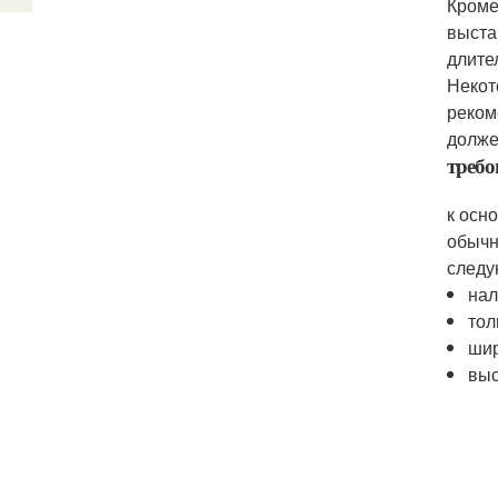
Кроме
выста
длите
Некот
реком
долже
требо
к осн
обычн
следу
нал
тол
шир
выс