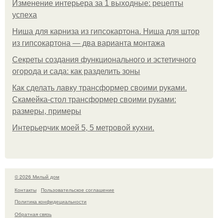
Изменение интерьера за 1 выходные: рецепты
успеха
Ниша для карниза из гипсокартона. Ниша для штор
из гипсокартона — два варианта монтажа
Секреты создания функционального и эстетичного
огорода и сада: как разделить зоны
Как сделать лавку трансформер своими руками.
Скамейка-стол трансформер своими руками:
размеры, примеры
Интерьерчик моей 5, 5 метровой кухни.
© 2026 Милый дом
Контакты
Пользовательское соглашение
Политика конфидециальности
Обратная связь