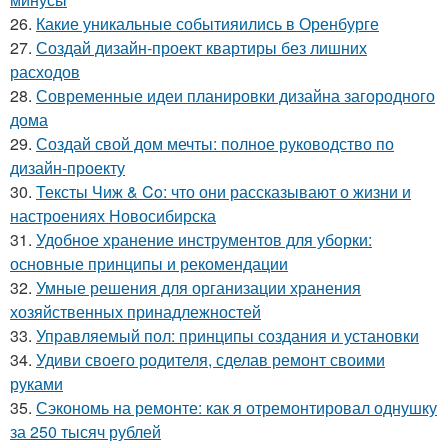
26.
Какие уникальные событияились в Оренбурге
27.
Создай дизайн-проект квартиры без лишних
расходов
28.
Современные идеи планировки дизайна загородного
дома
29.
Создай свой дом мечты: полное руководство по
дизайн-проекту
30.
Тексты Чиж & Co: что они рассказывают о жизни и
настроениях Новосибирска
31.
Удобное хранение инструментов для уборки:
основные принципы и рекомендации
32.
Умные решения для организации хранения
хозяйственных принадлежностей
33.
Управляемый пол: принципы создания и установки
34.
Удиви своего родителя, сделав ремонт своими
руками
35.
Сэкономь на ремонте: как я отремонтировал однушку
за 250 тысяч рублей