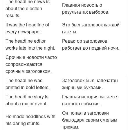
The headline news is
Главная новость о
about the election
результатах выборов.
results.
It was the headline of
Это был заголовок каждой
every newspaper.
газеты.
The headline editor
Редактор заголовков
works late into the night.
работает до поздней ночи.
Срочные новости часто
сопровождаются
срочным заголовком.
The headline was
Заголовок был напечатан
printed in bold letters.
жирными буквами.
The headline story is
Главная история касается
about a major event.
важного события.
Он попал в заголовки
He made headlines with
благодаря своим смелым
his daring stunts.
трюкам.