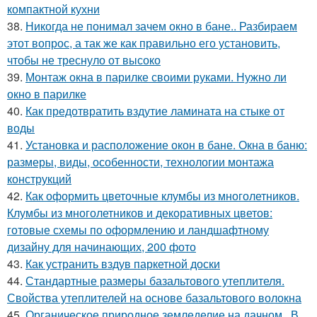
компактной кухни
38.
Никогда не понимал зачем окно в бане.. Разбираем
этот вопрос, а так же как правильно его установить,
чтобы не треснуло от высоко
39.
Монтаж окна в парилке своими руками. Нужно ли
окно в парилке
40.
Как предотвратить вздутие ламината на стыке от
воды
41.
Установка и расположение окон в бане. Окна в баню:
размеры, виды, особенности, технологии монтажа
конструкций
42.
Как оформить цветочные клумбы из многолетников.
Клумбы из многолетников и декоративных цветов:
готовые схемы по оформлению и ландшафтному
дизайну для начинающих, 200 фото
43.
Как устранить вздув паркетной доски
44.
Стандартные размеры базальтового утеплителя.
Свойства утеплителей на основе базальтового волокна
45.
Органическое природное земледелие на дачном.. В