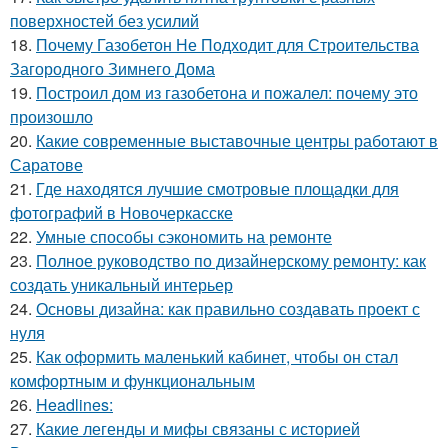
поверхностей без усилий
18.
Почему Газобетон Не Подходит для Строительства
Загородного Зимнего Дома
19.
Построил дом из газобетона и пожалел: почему это
произошло
20.
Какие современные выставочные центры работают в
Саратове
21.
Где находятся лучшие смотровые площадки для
фотографий в Новочеркасске
22.
Умные способы сэкономить на ремонте
23.
Полное руководство по дизайнерскому ремонту: как
создать уникальный интерьер
24.
Основы дизайна: как правильно создавать проект с
нуля
25.
Как оформить маленький кабинет, чтобы он стал
комфортным и функциональным
26.
Headlines:
27.
Какие легенды и мифы связаны с историей