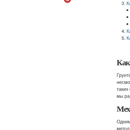
К
К
К
Как
Грунт
несмо
таких
мы ра
Мех
Одним
метод