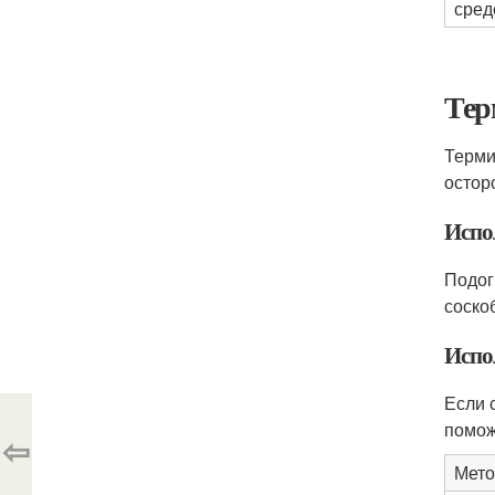
сред
Тер
Терми
остор
Испо
Подог
соско
Испо
Если 
помож
⇦
Мето