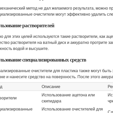
механический метод не дал желаемого результата, можно п
циализированные очистители могут эффективно удалить сле
льзование растворителей
о для этих целей используются такие растворители, как ац
ество растворителя на ватный диск и аккуратно протрите з
хность водой и высушите.
льзование специализированных средств
ализированные очистители для пластика также могут быть
вке и нанесите средство на поверхность. После этого аккур
д
Описание
Ре
Использование ацетона или
Ис
ворители
скипидара
чр
иализированные
Использование очистителей для
Сл