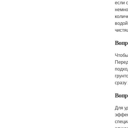
если 
немно
колич
водой
чистя
Вопро
Чтобы
Перед
подхо
грунт
сразу
Вопро
Для у
эффек
специ