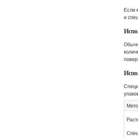
Если 
и спе
Испо
Обычн
колич
повер
Испо
Специ
упако
Мето
Раст
Спец