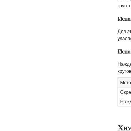
грунт
Испо
Для э
удаля
Испо
Нажда
круго
Мето
Скре
Нажд
Хим