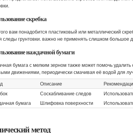
овки.
льзование скребка
того вам понадобится пластиковый или металлический скреб
я следы грунтовки. важно не применять слишком большое д
льзование наждачной бумаги
чная бумага с мелким зерном также может помочь удалить 
выми движениями, периодически смачивая её водой для лу
д
Описание
Рекомендац
бок
Соскабливание следов
Использоват
ачная бумага
Шлифовка поверхности
Использоват
ический метод