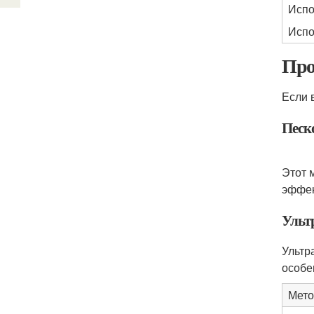
Испо
Испо
Про
Если 
Песк
Этот 
эффек
Ульт
Ультр
особе
Мето