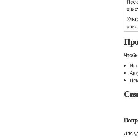
Песк
очис
Ульт
очис
Про
Чтобы
Исп
Акк
Нем
Свя
Вопр
Для у