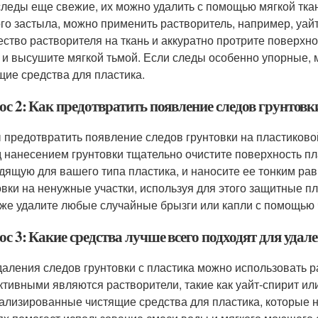
следы еще свежие, их можно удалить с помощью мягкой ткан
го застыла, можно применить растворитель, например, уай
ество растворителя на ткань и аккуратно протрите поверхно
 и высушите мягкой тьмой. Если следы особенно упорные,
щие средства для пластика.
с 2: Как предотвратить появление следов грунтовк
 предотвратить появление следов грунтовки на пластиково
 нанесением грунтовки тщательно очистите поверхность пла
дящую для вашего типа пластика, и наносите ее тонким р
овки на ненужные участки, используя для этого защитные 
 же удалите любые случайные брызги или капли с помощью ч
с 3: Какие средства лучше всего подходят для удал
даления следов грунтовки с пластика можно использовать 
тивными являются растворители, такие как уайт-спирит ил
ализированные чистящие средства для пластика, которые 