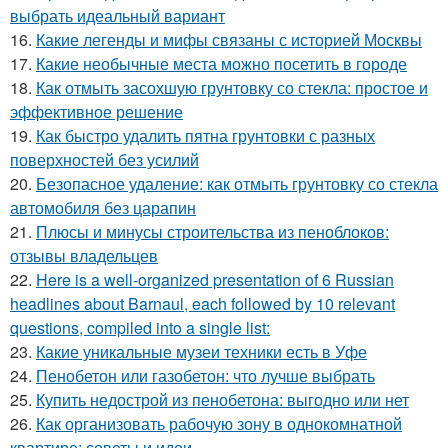
выбрать идеальный вариант
16.
Какие легенды и мифы связаны с историей Москвы
17.
Какие необычные места можно посетить в городе
18.
Как отмыть засохшую грунтовку со стекла: простое и
эффективное решение
19.
Как быстро удалить пятна грунтовки с разных
поверхностей без усилий
20.
Безопасное удаление: как отмыть грунтовку со стекла
автомобиля без царапин
21.
Плюсы и минусы строительства из пеноблоков:
отзывы владельцев
22.
Here is a well-organized presentation of 6 Russian
headlines about Barnaul, each followed by 10 relevant
questions, compiled into a single list:
23.
Какие уникальные музеи техники есть в Уфе
24.
Пенобетон или газобетон: что лучше выбрать
25.
Купить недострой из пенобетона: выгодно или нет
26.
Как организовать рабочую зону в однокомнатной
квартире: советы и идеи