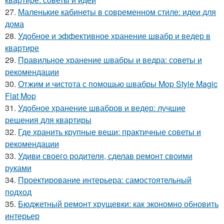
27.
Маленькие кабинеты в современном стиле: идеи для
дома
28.
Удобное и эффективное хранение швабр и ведер в
квартире
29.
Правильное хранение швабры и ведра: советы и
рекомендации
30.
Отжим и чистота с помощью швабры Mop Style Magic
Flat Mop
31.
Удобное хранение швабров и ведер: лучшие
решения для квартиры
32.
Где хранить крупные вещи: практичные советы и
рекомендации
33.
Удиви своего родителя, сделав ремонт своими
руками
34.
Проектирование интерьера: самостоятельный
подход
35.
Бюджетный ремонт хрущевки: как экономно обновить
интерьер