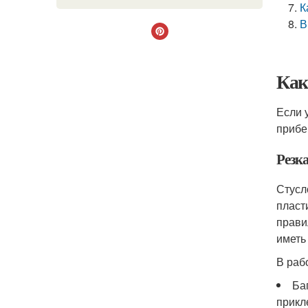
К
В
Как
Если 
прибе
Резк
Стусл
пласт
прави
иметь
В раб
Ба
прикл