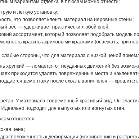
тным вариантам отделки. К плюсам можно отнести:
трую и легкую установку;
кость, что позволяет клеить материал на неровные стены;
ый вес — удерживает практически любой клей;
окий ассортимент, который позволяет подобрать модель 
можность красить акриловыми красками (освежать, при необ
и слабые стороны, что для материала с низкой ценой прием
нь хрупкий — ломается от неудачных движений без возможн
чаях приходится удалять поврежденные места и наклеивать
поддается демонтажу после схватывания клея — крошится.
ретан. У материала современный красивый вид. Он эластиче
. Идеально подходит для выпуклых или вогнутых стен.
усам относятся:
окая цена;
драсположенность к деформации (искривлению и растрески