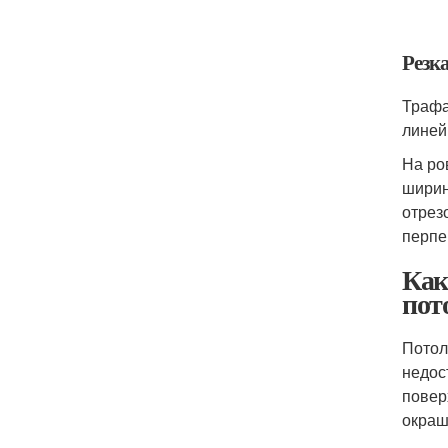
Резк
Трафа
линей
На ро
ширин
отрез
перпен
Как
пот
Потол
недос
повер
окраш