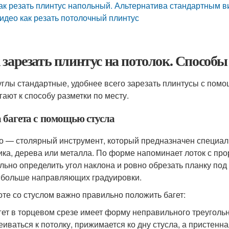
ак резать плинтус напольный. Альтернатива стандартным 
идео как резать потолочный плинтус
 зарезать плинтус на потолок. Способы
углы стандартные, удобнее всего зарезать плинтусы с помо
гают к способу разметки по месту.
а багета с помощью стусла
о — столярный инструмент, который предназначен специальн
ика, дерева или металла. По форме напоминает лоток с про
льно определить угол наклона и ровно обрезать планку под 
 больше направляющих градуировки.
оте со стуслом важно правильно положить багет:
гет в торцевом срезе имеет форму неправильного треугольни
еиваться к потолку, прижимается ко дну стусла, а пристенна