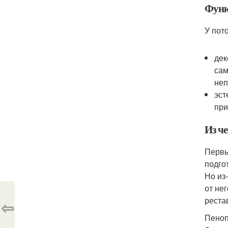
Фун
У пот
дек
сам
неп
эст
при
Из че
Первы
подго
Но из
от не
реста
⇦
Пеноп