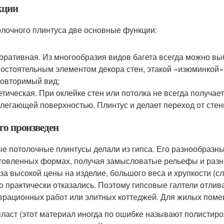
кции
олочного плинтуса две основные функции:
оративная. Из многообразия видов багета всегда можно выб
остоятельным элементом декора стен, этакой «изюминкой»,
овторимый вид;
етическая. При оклейке стен или потолка не всегда получа
легающей поверхностью. Плинтус и делает переход от стен
го произведен
е потолочные плинтусы делали из гипса. Его разнообразны
товленных формах, получая замысловатые рельефы и разны
-за высокой цены на изделие, большого веса и хрупкости (с
го практически отказались. Поэтому гипсовые галтели отл
врационных работ или элитных коттеджей. Для жилых поме
ласт (этот материал иногда по ошибке называют полистирол