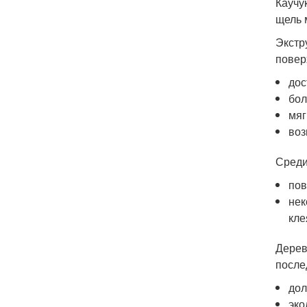
Каучу
щель 
Экстр
повер
дос
бол
мяг
воз
Среди
пов
нек
кле
Дерев
после
дол
эко