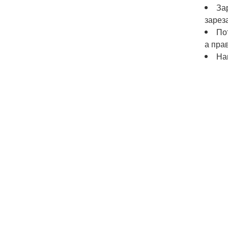
За
зарез
По
а пра
На