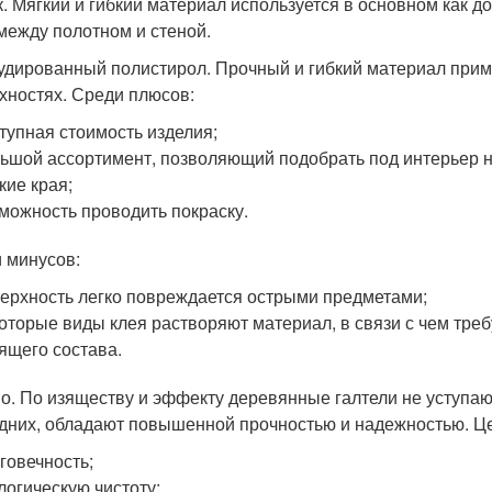
к. Мягкий и гибкий материал используется в основном как 
между полотном и стеной.
удированный полистирол. Прочный и гибкий материал прим
хностях. Среди плюсов:
тупная стоимость изделия;
ьшой ассортимент, позволяющий подобрать под интерьер н
кие края;
можность проводить покраску.
 минусов:
ерхность легко повреждается острыми предметами;
оторые виды клея растворяют материал, в связи с чем тре
ящего состава.
о. По изяществу и эффекту деревянные галтели не уступают
дних, обладают повышенной прочностью и надежностью. Це
говечность;
логическую чистоту;