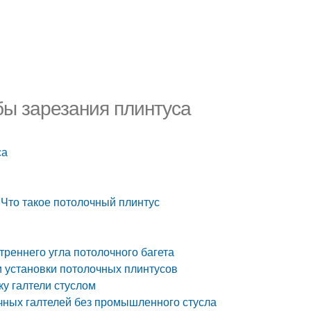
обы зарезания плинтуса
са
 Что такое потолочный плинтус
треннего угла потолочного багета
и установки потолочных плинтусов
ку галтели стуслом
очных галтелей без промышленного стусла