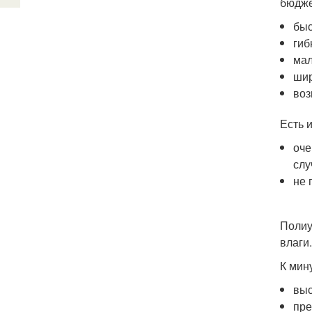
бюдже
быс
гиб
мал
шир
воз
Есть 
оче
слу
не 
Полиу
влаги
К мин
выс
пре