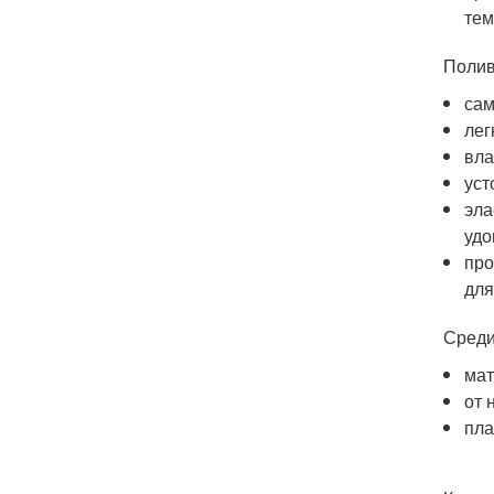
тем
Полив
сам
лег
вла
уст
эла
удо
про
для
Среди
мат
от 
пла