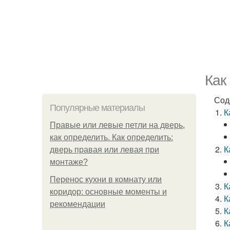
Как
Сод
Популярные материалы
К
Правые или левые петли на дверь,
как определить. Как определить:
К
дверь правая или левая при
монтаже?
Перенос кухни в комнату или
К
коридор: основные моменты и
К
рекомендации
К
К