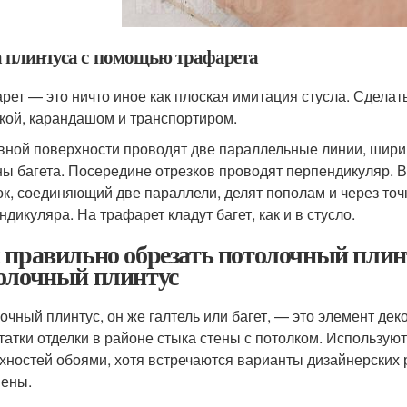
а плинтуса с помощью трафарета
рет — это ничто иное как плоская имитация стусла. Сделат
кой, карандашом и транспортиром.
вной поверхности проводят две параллельные линии, шир
ы багета. Посередине отрезков проводят перпендикуляр. В
ок, соединяющий две параллели, делят пополам и через точ
дикуляра. На трафарет кладут багет, как и в стусло.
 правильно обрезать потолочный плинт
олочный плинтус
очный плинтус, он же галтель или багет, — это элемент де
татки отделки в районе стыка стены с потолком. Используют
хностей обоями, хотя встречаются варианты дизайнерских р
ены.