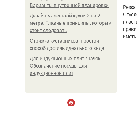
Варианты внутренней планировки
Резка
Стусл
Дизайн маленькой кухни 2 на 2
пласт
метра. Главные принципы, которым
прави
стоит следовать
иметь
Стрижка кустарников: простой
способ достичь идеального вида
Для индукционных плит значок.
Обозначение посуды для
индукционной плит