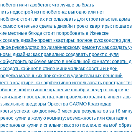
нобетон или газобетон: что лучше выбрать
пить недострой из пенобетона: выгодно или нет
ноблоки: стоит ли их использовать для строительства дома
к самостоятельно сделать дизайн проект квартиры: пошаго
кие местные блюда стоит попробовать в Ижевске
к создать дизайн-проект квартиры: полное руководство дл
лное руководство по дизайнерскому ремонту: как создать 
новы дизайна: как правильно создавать проект с нуля
к обустроить рабочее место в небольшой комнате: советы 
к создать кабинет в стиле минимализм: советы и идеи
ределка маленьких прихожих: 5 удивительных решений
мест в квартире: как эффективно использовать пространств
обное и эффективное хранение швабр и ведер в квартире
ганизация пространства: как правильно хранить инвентарь
зыкальные шедевры Оркестра CAGMO Краснодар
креты успеха: как достичь 3 месяцев результатов за 18 мин
ренос кухни в жилую комнату: возможность или фантазия
рестановка кухни и спальни: как это повлияло на мой образ
ренос кухни в жилую комнату: законные вопросы и рекоме