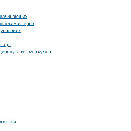
я начинающих
ашних мастеров
 условиях
 сада
иционную русскую кухню
хностей