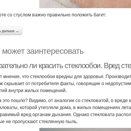
оте со стуслом важно правильно положить багет:
ь дальше →
 может заинтересовать
зательно ли красить стеклообои. Вред ст
т мнение, что стеклообои вредны для здоровья. Производит
ж скрывает от потребителя факты, говорящие о недопусти
тий внутри жилых помещений.
а это пошло? Видимо, от аналогии со стекловатой, о вреде 
екловаты, которой утепляли дома, в жилых помещениях лета
равимый вред органам дыхания. Однако стекловата распола
ые не пропускают стеклянную пыль.