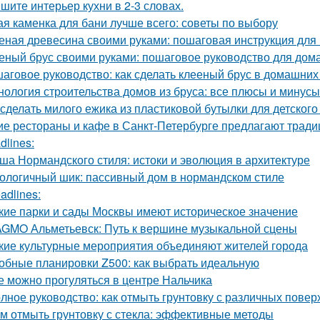
шите интерьер кухни в 2-3 словах.
ая каменка для бани лучше всего: советы по выбору
еная древесина своими руками: пошаговая инструкция дл
еный брус своими руками: пошаговое руководство для дом
аговое руководство: как сделать клееный брус в домашних
нология строительства домов из бруса: все плюсы и минусы
 сделать милого ежика из пластиковой бутылки для детского
ие рестораны и кафе в Санкт-Петербурге предлагают трад
dlines:
ша Нормандского стиля: истоки и эволюция в архитектуре
ологичный шик: пассивный дом в нормандском стиле
adlines:
кие парки и сады Москвы имеют историческое значение
GMO Альметьевск: Путь к вершине музыкальной сцены
кие культурные мероприятия объединяют жителей города
обные планировки Z500: как выбрать идеальную
е можно прогуляться в центре Нальчика
лное руководство: как отмыть грунтовку с различных повер
м отмыть грунтовку с стекла: эффективные методы