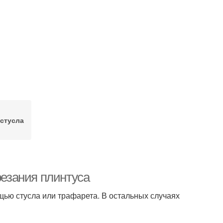
 стусла
резания плинтуса
щью стусла или трафарета. В остальных случаях