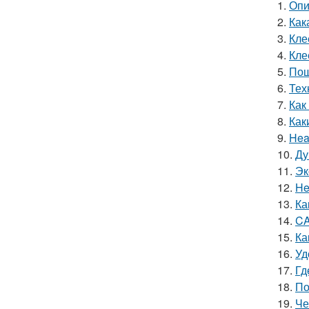
1.
Опи
2.
Как
3.
Кле
4.
Кле
5.
Пош
6.
Тех
7.
Как
8.
Как
9.
Hea
10.
Ду
11.
Эк
12.
He
13.
Ка
14.
CA
15.
Ка
16.
Уд
17.
Гд
18.
По
19.
Че