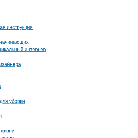
вая инструкция
я начинающих
уникальный интерьер
дизайнера
о
 для уборки
ут
 жизни
ндации