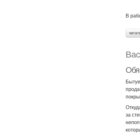
В раб
читат
Вас
Обя
Бытуе
прода
покры
Откуд
за ст
непоп
котор