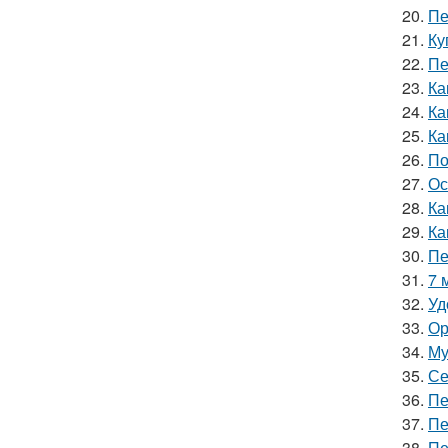
20.
Пе
21.
Ку
22.
Пе
23.
Ка
24.
Ка
25.
Ка
26.
По
27.
Ос
28.
Ка
29.
Ка
30.
Пе
31.
7 
32.
Уд
33.
Ор
34.
Му
35.
Се
36.
Пе
37.
Пе
38.
Пе