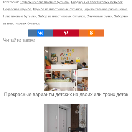
Категории:
Клумбы из пластиковых бутылок
,
Бордюры из пластиковых бутылок
,
Подвесная клумба
,
Клумба из пластиковых бутылок
,
Горизонтальное размещение
,
Пластиковые бутылки
,
Забор из пластиковых бутылок
,
Очумелые ручки
,
Заборчик
из пластиковых бутылок
Читайте также
Прекрасные варианты детских на двоих или троих деток