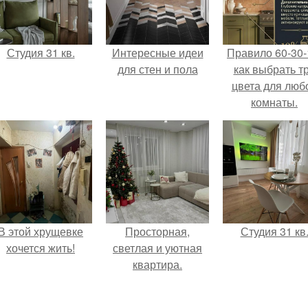
Студия 31 кв.
Интересные идеи
Правило 60-30-
для стен и пола
как выбрать т
цвета для люб
комнаты.
В этой хрущевке
Просторная,
Студия 31 кв
хочется жить!
светлая и уютная
квартира.