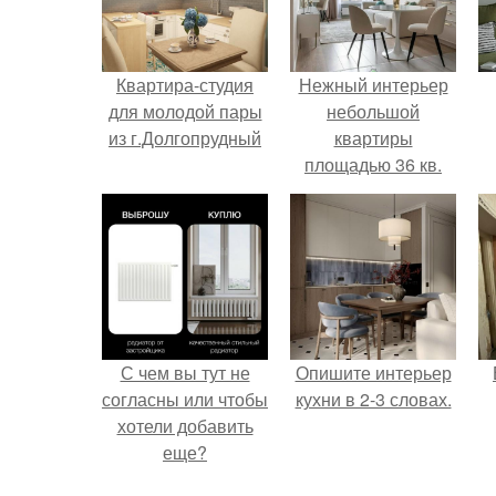
Квартира-студия
Нежный интерьер
для молодой пары
небольшой
из г.Долгопрудный
квартиры
площадью 36 кв.
С чем вы тут не
Опишите интерьер
согласны или чтобы
кухни в 2-3 словах.
хотели добавить
еще?