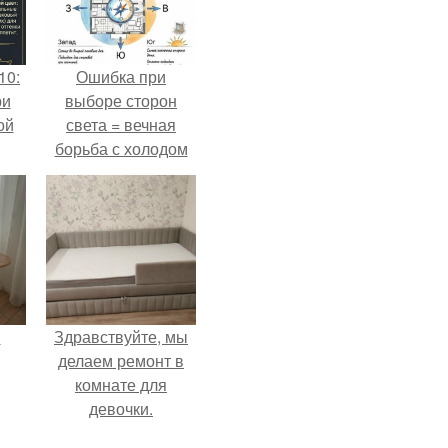
10:
Ошибка при
ри
выборе сторон
ой
света = вечная
борьба с холодом
или светом.
.
Здравствуйте, мы
делаем ремонт в
комнате для
девочки.