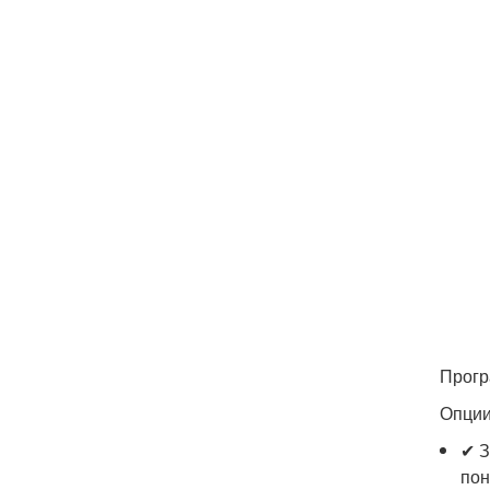
Прогр
Опции
✔ З
пон