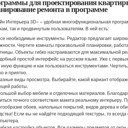
граммы для проектирования квартиры
нирование ремонта в программе
йн Интерьера 3D» – удобная многофункциональная програ
кам, так и продвинутым пользователям. В ней есть:
се необходимые инструменты. Редактор предлагает широк
жности. Чертите комнаты произвольной планировки, работа
тницы. Объекты гибко настраиваются для максимальной ре
добный простой интерфейс на русском языке. Уже с первых 
 иную функцию и как пользоваться инструментами. Чертить
ко и приятно.
азные виды просмотра. Выбирайте, какой вариант отображ
ущей работы.
ольшой выбор мебели и отделочных материалов. Благодар
иться точного соответствия макета реальному интерьеру. 
гообразие обоев, напольных покрытий, видов дерева и об
дства! Если вы не найдёте подходящей текстуры, то всегда
пьютера.
ибкая настройка объектов. Все размеры предметов от окон