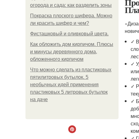
Про
огорода и сада: как разделить зоны
Пла
Покраска плоского шифера. Можно
«Диза
ли красить шифер и чем?
нович
Фисташковый и оливковый цвета.
✓ В
Как обложить дом кирпичом. Плюсы
сло
и минусы деревянного дома,
лес
обложенного кирпичом
✓ У
Что можно сделать из пластиковых
или
пятилитровых бутылок. 5
лег
необычных идей применения
✓ Р
пластиковых 5 литровых бутылок
тек
на даче
✓ Б
доб
мно
схо
ком
✓ Г