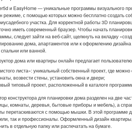
er5d и EasyHome — уникальные программы визуального про
н режиме, с помощью которых можно бесплатно создать со
риусадебного участка. Для корректной работы 3D планировщ
точно иметь современный браузер. Чтобы начать планиров
аммы, следует зайти на веб-сайт, щелкнуть на вкладку «соз
тированию дома, апартаментов или к оформлению дизайна
, спальни или ванной.
руктор дома или квартиры онлайн предлагает пользователю
чистого листа»: уникальный собственный проект, где можно
наты, возвести стены, установить окна и двери;
овый типовый проект, расположенный в каталоге программ
тор конструктора для планировки дома разделен на две ча
ицы, комнаты, деревья, бытовые приборы и мебель), а спра
ты перетаскиваются с помощью мышки. В этой программе дл
ели, так и профессионалы. Оформленный дизайн квартиры,
нить в отдельную папку или распечатать на бумаге.