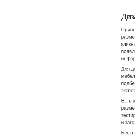
Диз
Принц
разме
кликн
появл
инфор
Для д
мебел
подбе
экспо
Есть 
разме
тести
и заг
Бессп