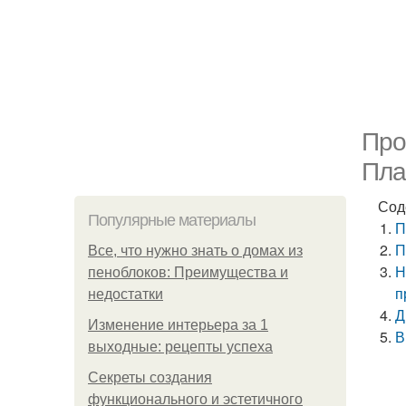
Про
Пла
Сод
Популярные материалы
П
П
Все, что нужно знать о домах из
Н
пеноблоков: Преимущества и
п
недостатки
Д
Изменение интерьера за 1
В
выходные: рецепты успеха
Секреты создания
функционального и эстетичного