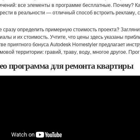
ичений: все элементы в программе бесплатные. Почему? К
рести в реальности — отличный способ встроить рекламу, 
е сразу определить примерную стоимость проекта? Заглянит
иалы и их стоимость. Учтите, что цены здесь указаны приб
тве приятного бонуса Autodesk Homestyler предлагает инс
мовой территории: гравий, траву, воду, многое другое. Пр
ео программа для ремонта квартиры