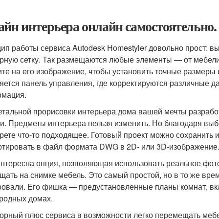
айн интерьера онлайн самостоятельно.
ип работы сервиса Autodesk Homestyler довольно прост: вы
рную сетку. Так размещаются любые элементы — от мебели 
ите на его изображение, чтобы установить точные размеры
яется панель управления, где корректируются различные да
мация.
етальной прорисовки интерьера дома вашей мечты разраб
и. Предметы интерьера нельзя изменить. Но благодаря вы
рете что-то подходящее. Готовый проект можно сохранить 
ртировать в файл формата DWG в 2D- или 3D-изображение
интересна опция, позволяющая использовать реальное фот
щать на снимке мебель. Это самый простой, но в то же в
ровали. Его фишка — предустановленные планы комнат, вк
ородных домах.
орный плюс сервиса в возможности легко перемещать мебел