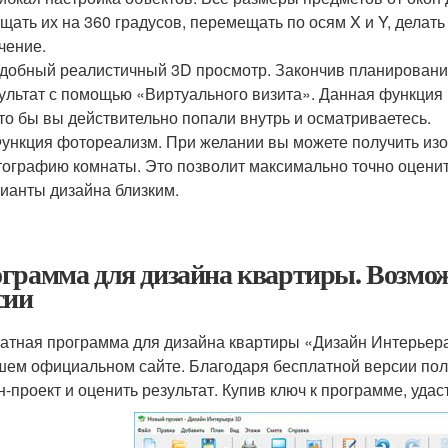
щать их на 360 градусов, перемещать по осям X и Y, дела
чение.
добный реалистичный 3D просмотр. Закончив планировани
ультат с помощью «Виртуального визита». Данная функция п
то бы вы действительно попали внутрь и осматриваетесь.
ункция фотореализм. При желании вы можете получить из
ографию комнаты. Это позволит максимально точно оцени
ианты дизайна близким.
грамма для дизайна квартиры. Возмож
сии
атная программа для дизайна квартиры «Дизайн Интерьера
шем официальном сайте. Благодаря бесплатной версии пол
н-проект и оценить результат. Купив ключ к программе, удаст