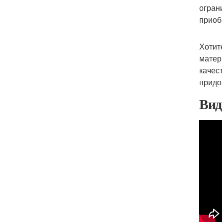
огран
приоб
Хотит
матер
качес
придо
Вид