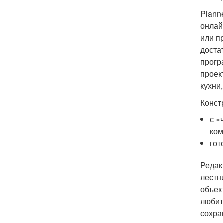
Plann
онлай
или п
доста
прогр
проек
кухни
Конст
с «
ком
гот
Редак
лестн
объек
любит
сохра