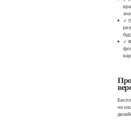
вра
зна
✓ У
рез
буд
✓ Ф
фот
вар
Про
вер
Беспл
на на
дизай