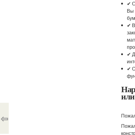
✔ С
Вы 
бум
✔ В
зак
мат
про
✔ Д
инт
✔ О
фун
Нар
или
⇦
Пожал
Пожал
конст