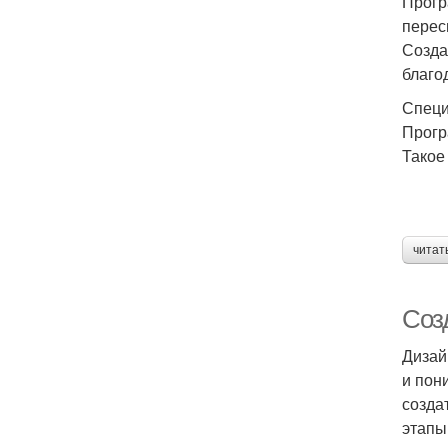
Прогр
перес
Созда
благо
Специ
Прогр
Такое
читат
Соз
Дизай
и пон
созда
этапы