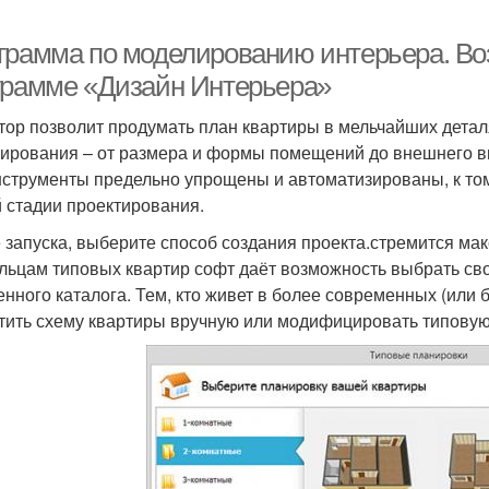
грамма по моделированию интерьера. Во
грамме «Дизайн Интерьера»
тор позволит продумать план квартиры в мельчайших детал
ирования – от размера и формы помещений до внешнего в
нструменты предельно упрощены и автоматизированы, к то
 стадии проектирования.
 запуска, выберите способ создания проекта.стремится макс
льцам типовых квартир софт даёт возможность выбрать сво
енного каталога. Тем, кто живет в более современных (или 
тить схему квартиры вручную или модифицировать типовую