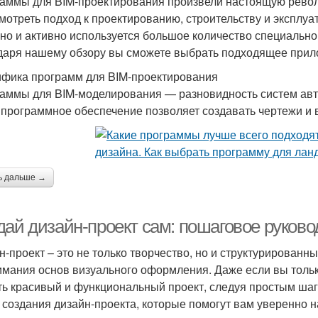
аммы для BIM-проектирования произвели настоящую револ
мотреть подход к проектированию, строительству и эксплуа
но и активно используется большое количество специально
даря нашему обзору вы сможете выбрать подходящее прил
фика программ для BIM-проектирования
аммы для BIM-моделирования — разновидность систем авт
 программное обеспечение позволяет создавать чертежи и 
ь дальше →
дай дизайн-проект сам: пошаговое руков
н-проект – это не только творчество, но и структурированн
имания основ визуального оформления. Даже если вы тольк
ть красивый и функциональный проект, следуя простым шаг
 создания дизайн-проекта, которые помогут вам уверенно н