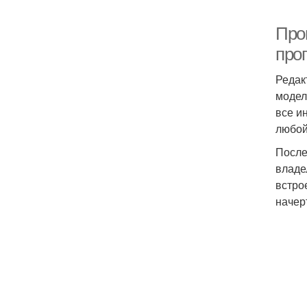
Про
про
Редак
модел
все и
любой
После
владе
встро
начер