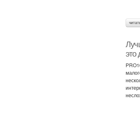
читат
Луч
это
PRO10
малог
неско
интер
несло