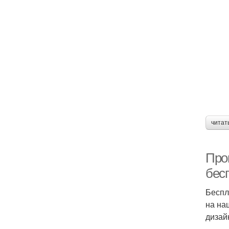
читат
Про
бес
Беспл
на на
дизай