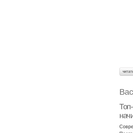
читат
Вас
Топ
нач
Совре